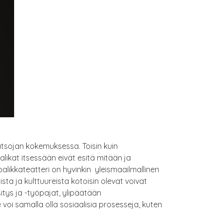
katsojan kokemuksessa. Toisin kuin
alikat itsessään eivät esitä mitään ja
palikkateatteri on hyvinkin yleismaailmallinen
oista ja kulttuureista kotoisin olevat voivat
sitys ja -työpajat, ylipäätään
 voi samalla olla sosiaalisia prosesseja, kuten