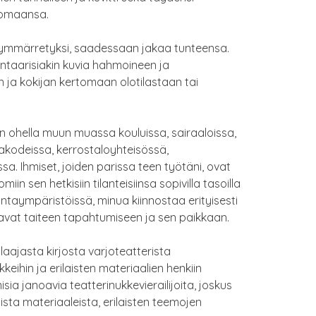
tomaansa.
ja ymmärretyksi, saadessaan jakaa tunteensa.
ntaarisiakin kuvia hahmoineen ja
 ja kokijan kertomaan olotilastaan tai
den ohella muun muassa kouluissa, sairaaloissa,
vakodeissa, kerrostaloyhteisössä,
a. Ihmiset, joiden parissa teen työtäni, ovat
omiin sen hetkisiin tilanteisiinsa sopivilla tasoilla
oimintaympäristöissä, minua kiinnostaa erityisesti
ttavat taiteen tapahtumiseen ja sen paikkaan.
aajasta kirjosta varjoteatterista
kkeihin ja erilaisten materiaalien henkiin
 janoavia teatterinukkevierailijoita, joskus
sista materiaaleista, erilaisten teemojen