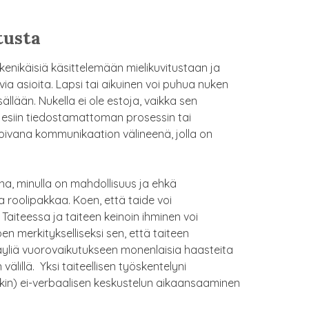
utusta
enikäisiä käsittelemään mielikuvitustaan ja
via asioita. Lapsi tai aikuinen voi puhua nuken
sällään. Nukella ei ole estoja, vaikka sen
oda esiin tiedostamattoman prosessin tai
a oivana kommunikaation välineenä, jolla on
ana, minulla on mahdollisuus ja ehkä
a roolipakkaa. Koen, että taide voi
aiteessa ja taiteen keinoin ihminen voi
en merkitykselliseksi sen, että taiteen
äyliä vuorovaikutukseen monenlaisia haasteita
välillä. Yksi taiteellisen työskentelyni
kin) ei-verbaalisen keskustelun aikaansaaminen