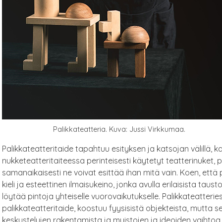
Palikkateatteria. Kuva: Jussi Virkkumaa.
Palikkateatteritaide tapahtuu esityksen ja katsojan välillä, 
nukketeatteritaiteessa perinteisesti käytetyt teatterinuket, p
samanaikaisesti ne voivat esittää ihan mitä vain. Koen, että 
kieli ja esteettinen ilmaisukeino, jonka avulla erilaisista taust
löytää pintoja yhteiselle vuorovaikutukselle. Palikkateatterie
palikkateatteritaide, koostuu fyysisistä objekteista, mutta se
keskustelujen rakentamista ja muistojen ja ideoiden vaihtoa.