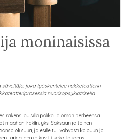
ija moninaisissa
 säveltäjä, joka työskentelee nukketeatterin
ikkateatteriprosessia nuorisopsykiatrisella
rakensi puisilla palikoilla oman perheensä.
timaahan Irakiin, yksi Saksaan ja toinen
sa oli suuri, ja esille tuli vahvasti kaipuun ja
en tarinalleen ja kuvitti sekä täydensi