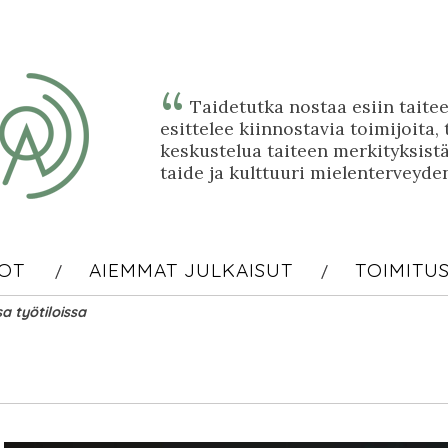
Taidetutka nostaa esiin taitee
esittelee kiinnostavia toimijoita, 
keskustelua taiteen merkityksi
taide ja kulttuuri mielenterveyde
OT
AIEMMAT JULKAISUT
TOIMITU
sa työtiloissa