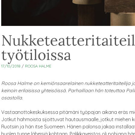
Nukketeatteritaiteil
työtiloissa
17/10/2018
/
ROOSA HALME
Roosa Halme on kemiönsaarelainen nukketeatteritaiteilija ja
keinoin erilaisissa yhteisöissä. Parhaillaan hän toteuttaa Pal
osastolla.
Vastaanottokeskuksessa pitämäni työpajan aikana eräs mies 
Jotkut hahmoista sijoittuvat hautausmaalle, jotkut miehen ko
Ruotsiin ja hän itse Suomeen. Hänen palonsa jakaa installaation
huolen tunne läheisiä kohtaan. Palikkaveistos oli pohjana hän