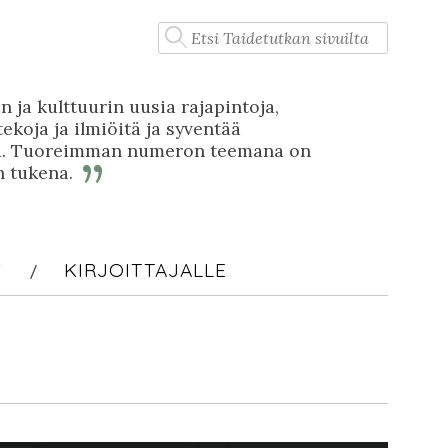
Haku:
n ja kulttuurin uusia rajapintoja,
tekoja ja ilmiöitä ja syventää
stä. Tuoreimman numeron teemana on
n tukena.
S
KIRJOITTAJALLE