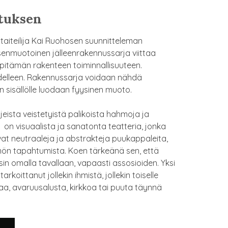
ituksen
taiteilija Kai Ruohosen suunnitteleman
enmuotoinen jälleenrakennussarja viittaa
lläpitämän rakenteen toiminnallisuuteen.
udelleen. Rakennussarja voidaan nähdä
en sisällölle luodaan fyysinen muoto.
eista veistetyistä palikoista hahmoja ja
i
on visuaalista ja sanatonta teatteria, jonka
vat neutraaleja ja abstrakteja puukappaleita,
ämön tapahtumista. Koen tärkeänä sen, että
sin omalla tavallaan, vapaasti assosioiden. Yksi
koittanut jollekin ihmistä, jollekin toiselle
innaa, avaruusalusta, kirkkoa tai puuta täynnä