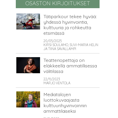
OSASTON KIRJOITUKSET
Tätiparkour tekee hyvää:
yhdessä hyvinvointia,
kulttuuria ja rohkeutta
etsimässä
20/05/2025
KIRSI SOULAMO, SUVI-MARIA HELIN
JA TIINA SAVALLAMPI
Teatteriopettaja on
eläkkeellä ammatillisessa
välitilassa
22/11/2023
MARJO VENTOLA
Mediatalojen
luottokuvaajasta
kulttuurihyvinvoinnin
ammattilaiseksi