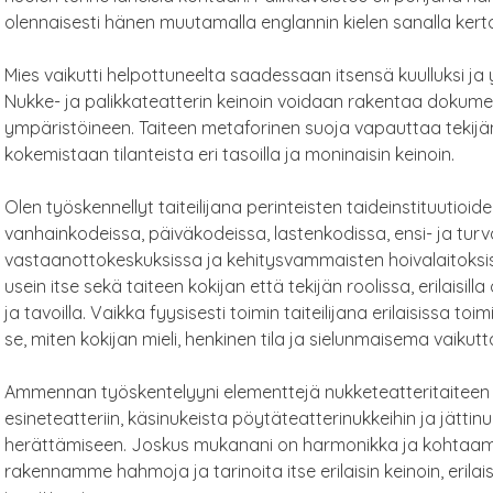
olennaisesti hänen muutamalla englannin kielen sanalla ker
Mies vaikutti helpottuneelta saadessaan itsensä kuulluksi 
Nukke- ja palikkateatterin keinoin voidaan rakentaa dokume
ympäristöineen. Taiteen metaforinen suoja vapauttaa tekijän
kokemistaan tilanteista eri tasoilla ja moninaisin keinoin.
Olen työskennellyt taiteilijana perinteisten taideinstituutioi
vanhainkodeissa, päiväkodeissa, lastenkodissa, ensi- ja tur
vastaanottokeskuksissa ja kehitysvammaisten hoivalaitoksiss
usein itse sekä taiteen kokijan että tekijän roolissa, erilaisilla 
ja tavoilla. Vaikka fyysisesti toimin taiteilijana erilaisissa t
se, miten kokijan mieli, henkinen tila ja sielunmaisema vaiku
Ammennan työskentelyyni elementtejä nukketeatteritaiteen l
esineteatteriin, käsinukeista pöytäteatterinukkeihin ja jättinu
herättämiseen. Joskus mukanani on harmonikka ja kohtaamisia
rakennamme hahmoja ja tarinoita itse erilaisin keinoin, erilai