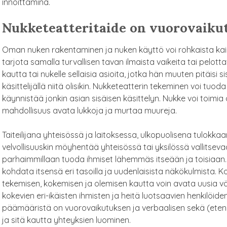
innoittamina.
Nukketeatteritaide on vuorovaik
Oman nuken rakentaminen ja nuken käyttö voi rohkaista kaik
tarjota samalla turvallisen tavan ilmaista vaikeita tai pelotta
kautta tai nukelle sellaisia asioita, jotka hän muuten pitäisi si
käsittelijällä niitä olisikin. Nukketeatterin tekeminen voi tu
käynnistää jonkin asian
sisäisen käsittelyn. Nukke voi toimi
mahdollisuus avata lukkoja ja murtaa muureja.
Taiteilijana yhteisössä ja laitoksessa, ulkopuolisena tulokka
velvollisuuskin möyhentää yhteisössä tai yksilössä vallitseva
parhaimmillaan tuoda ihmiset lähemmäs itseään ja toisiaan. T
kohdata itsensä eri tasoilla ja uudenlaisista näkökulmista. Ko
tekemisen, kokemisen ja olemisen kautta voin avata uusia v
kokevien eri-ikäisten ihmisten ja heitä luotsaavien henkilöiden 
päämääristä on vuorovaikutuksen ja verbaalisen sekä (eten
ja sitä kautta yhteyksien luominen.