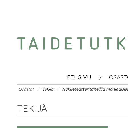
Skip
to
content
ETUSIVU
OSAST
/
/
Osastot
Tekijä
Nukketeatteritaiteilija moninaisis
TEKIJÄ