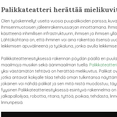
Palikkateatteri herättää mielikuv
Olen työskennellyt useita vuosia puupalikoiden parissa, kuva
Ihmisenmuotoisen jälleenrakennussarjan innoittamana. Ihmis
käsitteenä inhimillisen infrastruktuurin, ihmisen ja ihmisen y
Lähtökohtana on, että ihminen voi aina rakentaa itsensä u
leikkimisen apuvälineenä ja työkalu
na, jonka avulla leikkimis
Palikkateatteriesityksessä rakennan pöydän päällä eri puulaj
maailmoja musiikin sekä äänimaailman tuella.
Palikkateatter
yksi väistämätön tehtävä on herättää mielikuvitus. Palikat o
jotka antavat kokijalle tilaa tehdä oman tulkintansa näytt
jokainen voi nähdä palikat ja sen mitä niistä muodostuu, täy
fyysinen
P
alikkateatteriesityksessä esiintyvä rakennelma on tar
jalkapalloilijaa, robottia, ritaria, tyttöä, poikaa, tehdasta, l
linnunpesiä.