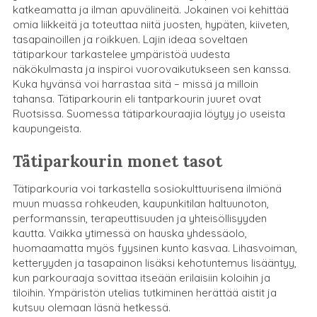
katkeamatta ja ilman apuvälineitä. Jokainen voi kehittää
omia liikkeitä ja toteuttaa niitä juosten, hypäten, kiiveten,
tasapainoillen ja roikkuen. Lajin ideaa soveltaen
tätiparkour tarkastelee ympäristöä uudesta
näkökulmasta ja inspiroi vuorovaikutukseen sen kanssa.
Kuka hyvänsä voi harrastaa sitä – missä ja milloin
tahansa. Tätiparkourin eli tantparkourin juuret ovat
Ruotsissa. Suomessa tätiparkouraajia löytyy jo useista
kaupungeista.
Tätiparkourin monet tasot
Tätiparkouria voi tarkastella sosiokulttuurisena ilmiönä
muun muassa rohkeuden, kaupunkitilan haltuunoton,
performanssin, terapeuttisuuden ja yhteisöllisyyden
kautta. Vaikka ytimessä on hauska yhdessäolo,
huomaamatta myös fyysinen kunto kasvaa. Lihasvoiman,
ketteryyden ja tasapainon lisäksi kehotuntemus lisääntyy,
kun parkouraaja sovittaa itseään erilaisiin koloihin ja
tiloihin. Ympäristön utelias tutkiminen herättää aistit ja
kutsuu olemaan läsnä hetkessä.