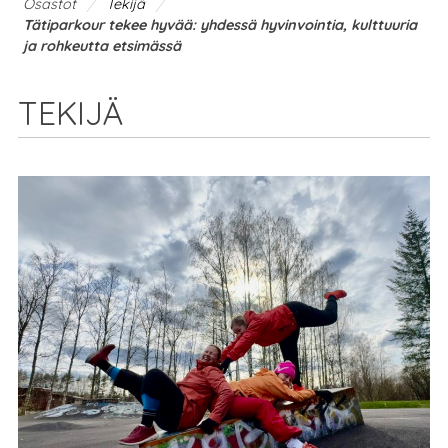
/
/
Osastot
Tekijä
Tätiparkour tekee hyvää: yhdessä hyvinvointia, kulttuuria
ja rohkeutta etsimässä
TEKIJÄ