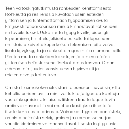
Teen väitöskirjatutkimusta rohkeuden kehittämisestä.
Rohkeutta ja resilienssiä kuvataan usein esteiden
ylittämisen ja tuntemattomaan hyppäämisen avulla.
Erityisesti tätiparkourissa minua kiinnostavat rohkeuden
siirtovaikutukset. Uskon, että hyppy kivelle, aidan yli
kiipeäminen, hulluttelu julkisella paikalla tai lapsuuden
muistoista kaivettu kuperkeikan tekemisen taito voivat
lisätä kyvykkyyttä ja rohkeutta myös muilla elämänalueilla.
Pienten mutta rohkeiden kokeilujen ja omien rajojen
ylittämisen heijastuksena itseluottamus kasvaa. Oman
elämän toimijuuden vahvistuessa hyvinvointi ja
mielenterveys kohentuvat.
Omista traumakokemuksistani toipuessani havaitsin, että
kehollistamisen avulla mieli voi tulkita ja työstää koettuja
vastoinkäymisiä. Uteliaisuus liikkeen kautta löydettäviin
omiin voimavaroihin voi muuttaa käsityksiä itsestä ja
itselle kerrotusta tarinasta. Voimakas fyysinen ponnistelu,
ahtaista paikoista selviytyminen ja alamäessä hurjaa
vauhtia kieriminen voimaannuttavat. Itsestä löytyy uusia