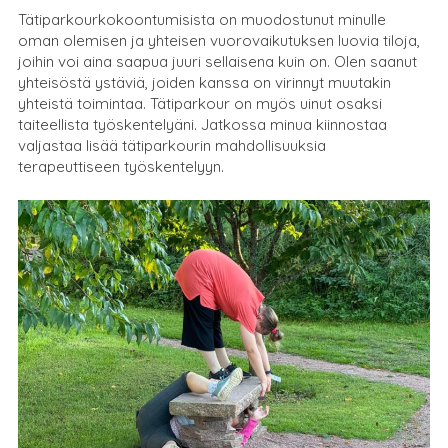
Tätiparkourkokoontumisista on muodostunut minulle
oman olemisen ja yhteisen vuorovaikutuksen luovia tiloja,
joihin voi aina saapua juuri sellaisena kuin on. Olen saanut
yhteisöstä ystäviä, joiden kanssa on virinnyt muutakin
yhteistä toimintaa. Tätiparkour on myös uinut osaksi
taiteellista työskentelyäni. Jatkossa minua kiinnostaa
valjastaa lisää tätiparkourin mahdollisuuksia
terapeuttiseen työskentelyyn.