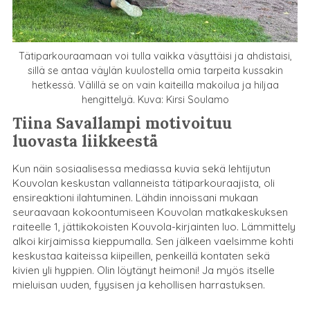
Tätiparkouraamaan voi tulla vaikka väsyttäisi ja ahdistaisi,
sillä se antaa väylän kuulostella omia tarpeita kussakin
hetkessä. Välillä se on vain kaiteilla makoilua ja hiljaa
hengittelyä. Kuva: Kirsi Soulamo
Tiina Savallampi motivoituu
luovasta liikkeestä
Kun näin sosiaalisessa mediassa kuvia sekä lehtijutun
Kouvolan keskustan vallanneista tätiparkouraajista, oli
ensireaktioni ilahtuminen. Lähdin innoissani mukaan
seuraavaan kokoontumiseen Kouvolan matkakeskuksen
raiteelle 1, jättikokoisten Kouvola-kirjainten luo. Lämmittely
alkoi kirjaimissa kieppumalla. Sen jälkeen vaelsimme kohti
keskustaa kaiteissa kiipeillen, penkeillä kontaten sekä
kivien yli hyppien. Olin löytänyt heimoni! Ja myös itselle
mieluisan uuden, fyysisen ja kehollisen harrastuksen.