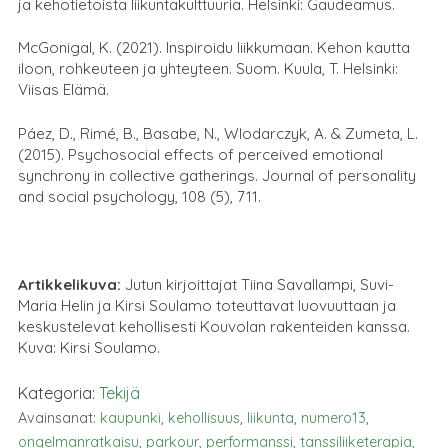
ja kehotietoista liikuntakulttuuria. Helsinki: Gaudeamus.
McGonigal, K. (2021). Inspiroidu liikkumaan. Kehon kautta
iloon, rohkeuteen ja yhteyteen. Suom. Kuula, T. Helsinki:
Viisas Elämä.
Páez, D., Rimé, B., Basabe, N., Wlodarczyk, A. & Zumeta, L.
(2015). Psychosocial effects of perceived emotional
synchrony in collective gatherings. Journal of personality
and social psychology, 108 (5), 711.
Artikkelikuva:
Jutun kirjoittajat Tiina Savallampi, Suvi-
Maria Helin ja Kirsi Soulamo toteuttavat luovuuttaan ja
keskustelevat kehollisesti Kouvolan rakenteiden kanssa.
Kuva: Kirsi Soulamo.
Kategoria:
Tekijä
Avainsanat:
kaupunki
,
kehollisuus
,
liikunta
,
numero13
,
ongelmanratkaisu
,
parkour
,
performanssi
,
tanssiliiketerapia
,