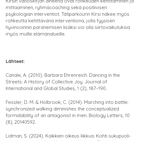
Kirsin väitöskirjan aiheena ovat rohkeuden kehittäminen ja
mittaaminen, ryhmäcoaching sekä positiivisen
psykologian interventiot. Tätiparkourin Kirsi näkee myös
rohkeutta kehittävänä interventiona, jolla fyysisen
hyvinvoinnin paranemisen lisäksi voi olla siirtovaikutuksia
myös muille elämänalueille.
Lähteet:
Canale, A. (2010). Barbara Ehrenreich. Dancing in the
Streets: A History of Collective Joy. Journal of
International and Global Studies, 1 (2), 187–190.
Fessler, D. M. & Holbrook, C. (2014). Marching into battle:
synchronized walking diminishes the conceptualized
formidability of an antagonist in men. Biology Letters, 10
(8), 20140592.
Lidman, S. (2024). Kaikkien oikeus liikkua. Kohti sukupuoli-