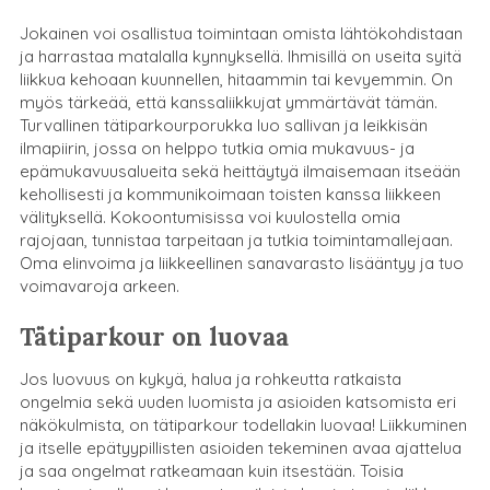
Jokainen voi osallistua toimintaan omista lähtökohdistaan
ja harrastaa matalalla kynnyksellä. Ihmisillä on useita syitä
liikkua kehoaan kuunnellen, hitaammin tai kevyemmin. On
myös tärkeää, että kanssaliikkujat ymmärtävät tämän.
Turvallinen tätiparkourporukka luo sallivan ja leikkisän
ilmapiirin, jossa on helppo tutkia omia mukavuus- ja
epämukavuusalueita sekä heittäytyä ilmaisemaan itseään
kehollisesti ja kommunikoimaan toisten kanssa liikkeen
välityksellä. Kokoontumisissa voi kuulostella omia
rajojaan, tunnistaa tarpeitaan ja tutkia toimintamallejaan.
Oma elinvoima ja liikkeellinen sanavarasto lisääntyy ja tuo
voimavaroja arkeen.
Tätiparkour on luovaa
Jos luovuus on kykyä, halua ja rohkeutta ratkaista
ongelmia sekä uuden luomista ja asioiden katsomista eri
näkökulmista, on tätiparkour todellakin luovaa! Liikkuminen
ja itselle epätyypillisten asioiden tekeminen avaa ajattelua
ja saa ongelmat ratkeamaan kuin itsestään. Toisia