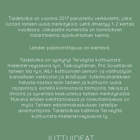
Taidetutka on vuonna 2017 perustettu verkkolehti, joka
luotaa taiteen uusia merkityksiä. Lehti ilmestyy 1-2 kertaa
vuodessa. Jokaisella numerolla on toimituksen
määrittelemä ajankohtainen teema.
Lehden päätoimittajuus on kiertävä.
Taidetutka on syntynyt Terveyttä kulttuurista
mielenterveysseura ry:n, Taikusydämen, Pro Soveltavan
taiteen tila ry:n, AILI- kulttuurisen seniori- ja vanhustyön
kansallisen verkoston ja ArtsEqual -tutkimushankkeen
halusta nostaa esiin taiteen ja kulttuurin uusia
rajapintoja, esitellä kiinnostavia toimijoita, tekoja ja
ilmiöitä ja syventää keskustelua taiteen merkityksistä.
Mukana lehden kehittämisessä ja toteuttamisessa on
myös Taiteen edistämiskeskuksen taiteilija-
asiantuntijoita. Taidetutkaa hallinnoi Terveyttä
kulttuurista mielenterveysseura ry.
JUTTUIDEAT