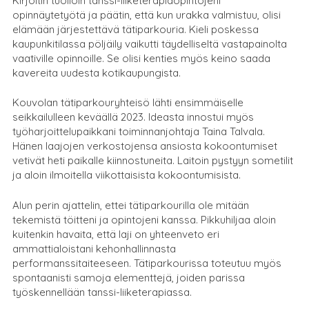
Kirjoitin tuolloin tanssi-liiketerapiaopintojeni
opinnäytetyötä ja päätin, että kun urakka valmistuu, olisi
elämään järjestettävä tätiparkouria. Kieli poskessa
kaupunkitilassa pöljäily vaikutti täydelliseltä vastapainolta
vaativille opinnoille. Se olisi kenties myös keino saada
kavereita uudesta kotikaupungista.
Kouvolan tätiparkouryhteisö lähti ensimmäiselle
seikkailulleen keväällä 2023. Ideasta innostui myös
työharjoittelupaikkani toiminnanjohtaja Taina Talvala.
Hänen laajojen verkostojensa ansiosta kokoontumiset
vetivät heti paikalle kiinnostuneita. Laitoin pystyyn sometilit
ja aloin ilmoitella viikottaisista kokoontumisista.
Alun perin ajattelin, ettei tätiparkourilla ole mitään
tekemistä töitteni ja opintojeni kanssa. Pikkuhiljaa aloin
kuitenkin havaita, että laji on yhteenveto eri
ammattialoistani kehonhallinnasta
performanssitaiteeseen. Tätiparkourissa toteutuu myös
spontaanisti samoja elementtejä, joiden parissa
työskennellään tanssi-liiketerapiassa.