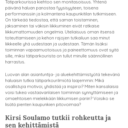
Tätiparkourissa kiehtoo sen monitasoisuus. Yhtenä
päivänä haluan panostaa fyysisyyteen, toisena
performanssiin ja kolmantena kaupunkitilan tutkimiseen.
On tärkeää tiedostaa, että saman toistaminen,
jaksaminen tai väkisin liikkuminen eivät ratkaise
liikkumattomuuden ongelmia. Uteliaisuus oman itsensä
toteuttamiseen ja kehon rajojen tutkailuun saa minut
liikkeelle yhä uudestaan ja uudestaan. Tämän lisäksi
toiminnan vapaamuotoisuus ja paineettomuus ovat syitä
sille, miksi tätiparkourista on tullut minulle säännöllinen
harrastus.
Luovan alan asiantuntija- ja aluekehittämistyötä tekevänä
haluaisin tutkia tätiparkourilmiötä laajemmin: Mikä
osallistujia motivoi, yhdistää ja inspiroi? Miten kansalaisia
voisi tukea vastaavanlaisen toiminnan synnyttämiseen ja
omaehtoisen mielekkään liikkumisen pariin? Voisiko se
lisätä pienten kaupunkien pitovoimaa?
Kirsi Soulamo tutkii rohkeutta ja
sen kehittämistä