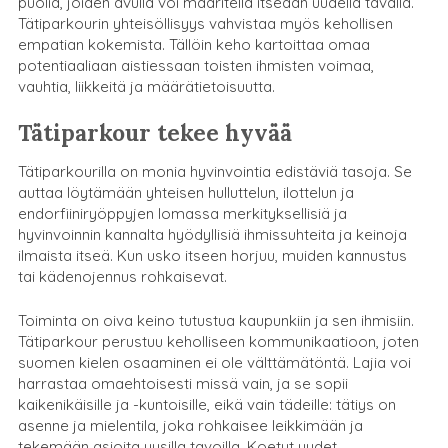
puolia, joiden avulla voi määritellä itseään uudella tavalla.
Tätiparkourin yhteisöllisyys vahvistaa myös kehollisen
empatian kokemista. Tällöin keho kartoittaa omaa
potentiaaliaan aistiessaan toisten ihmisten voimaa,
vauhtia, liikkeitä ja määrätietoisuutta.
Tätiparkour tekee hyvää
Tätiparkourilla on monia hyvinvointia edistäviä tasoja. Se
auttaa löytämään yhteisen hulluttelun, ilottelun ja
endorfiiniryöppyjen lomassa merkityksellisiä ja
hyvinvoinnin kannalta hyödyllisiä ihmissuhteita ja keinoja
ilmaista itseä. Kun usko itseen horjuu, muiden kannustus
tai kädenojennus rohkaisevat.
Toiminta on oiva keino tutustua kaupunkiin ja sen ihmisiin.
Tätiparkour perustuu keholliseen kommunikaatioon, joten
suomen kielen osaaminen ei ole välttämätöntä. Lajia voi
harrastaa omaehtoisesti missä vain, ja se sopii
kaikenikäisille ja -kuntoisille, eikä vain tädeille: tätiys on
asenne ja mielentila, joka rohkaisee leikkimään ja
tekemään asioita uusilla tavoilla. Koetut uudet