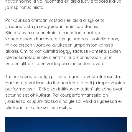
havainnoimalla voi huomata erilaisia luovia tapoja liikkua
ja inspiroitua niistä.
Parkourissa otetaan vastaan erilaisia ärsykkeitä
ympäristöstä ja reagoidaan niihin spontaanisti.
Kiinnostavia rakennelmia ja maaston muotoja
kohdatessaan harrastaja ryhtyy nopeasti kokeilemaan,
minkälaiseen vuorovaikutukseen ympäristön kanssa
alkaisi. Omilta kotikulmilta löytyy taatusti kohteita, joiden
olemassaoloa ei ole aiemmin huomannutkaan.Tutun
esteen ylittämiseen voi löytää aina uuden tavan.
Tätiparkourista löytyy piirteitä myös luovasta ilmaisusta.
Harrastaja voi ilmaista itseään kehollisesti ja improvisoida
performanssin. ”Erikoisesti liikkuvien tätien” yleisönä ovat
satunnaiset ohikulkijat. Parkourperformanssilla on
julkisessa kaupunkitilassa aina yleisö, vaikka kyseessä ei
olisikaan tarkoituksellinen esitys.