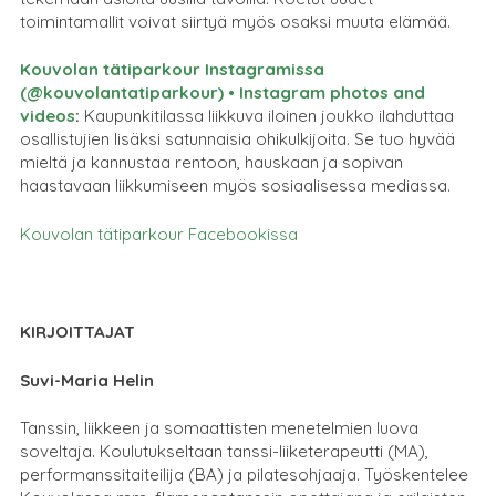
toimintamallit voivat siirtyä myös osaksi muuta elämää.
Kouvolan tätiparkour Instagramissa
(@kouvolantatiparkour) • Instagram photos and
videos
:
Kaupunkitilassa liikkuva iloinen joukko ilahduttaa
osallistujien lisäksi satunnaisia ohikulkijoita. Se tuo hyvää
mieltä ja kannustaa rentoon, hauskaan ja sopivan
haastavaan liikkumiseen myös sosiaalisessa mediassa.
Kouvolan tätiparkour Facebookissa
KIRJOITTAJAT
Suvi-Maria Helin
Tanssin, liikkeen ja somaattisten menetelmien luova
soveltaja. Koulutukseltaan tanssi-liiketerapeutti (MA),
performanssitaiteilija (BA) ja pilatesohjaaja. Työskentelee