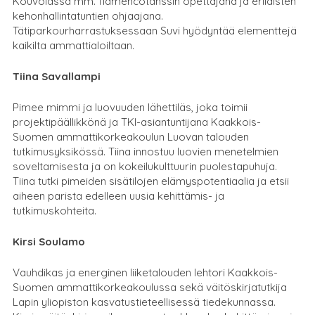
Kouvolassa mm. flamencotanssin opettajana ja erilaisten
kehonhallintatuntien ohjaajana.
Tätiparkourharrastuksessaan Suvi hyödyntää elementtejä
kaikilta ammattialoiltaan.
Tiina Savallampi
Pimee mimmi ja luovuuden lähettiläs, joka toimii
projektipäällikkönä ja TKI-asiantuntijana Kaakkois-
Suomen ammattikorkeakoulun Luovan talouden
tutkimusyksikössä. Tiina innostuu luovien menetelmien
soveltamisesta ja on kokeilukulttuurin puolestapuhuja.
Tiina tutki pimeiden sisätilojen elämyspotentiaalia ja etsii
aiheen parista edelleen uusia kehittämis- ja
tutkimuskohteita.
Kirsi Soulamo
Vauhdikas ja energinen liiketalouden lehtori Kaakkois-
Suomen ammattikorkeakoulussa sekä väitöskirjatutkija
Lapin yliopiston kasvatustieteellisessä tiedekunnassa.