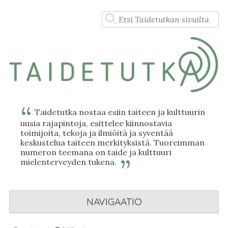
Skip
Haku:
to
content
Taidetutka nostaa esiin taiteen ja kulttuurin
uusia rajapintoja, esittelee kiinnostavia
toimijoita, tekoja ja ilmiöitä ja syventää
keskustelua taiteen merkityksistä. Tuoreimman
numeron teemana on taide ja kulttuuri
mielenterveyden tukena.
NAVIGAATIO