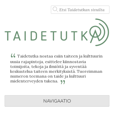
Skip
Haku:
to
content
Taidetutka nostaa esiin taiteen ja kulttuurin
uusia rajapintoja, esittelee kiinnostavia
toimijoita, tekoja ja ilmiöitä ja syventää
keskustelua taiteen merkityksistä. Tuoreimman
numeron teemana on taide ja kulttuuri
mielenterveyden tukena.
NAVIGAATIO