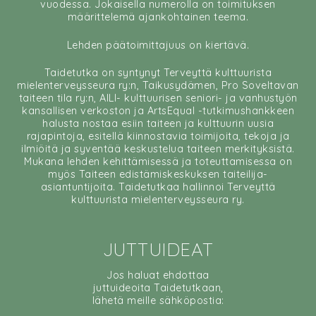
vuodessa. Jokaisella numerolla on toimituksen
määrittelemä ajankohtainen teema.
Lehden päätoimittajuus on kiertävä.
Taidetutka on syntynyt Terveyttä kulttuurista
mielenterveysseura ry:n, Taikusydämen, Pro Soveltavan
taiteen tila ry:n, AILI- kulttuurisen seniori- ja vanhustyön
kansallisen verkoston ja ArtsEqual -tutkimushankkeen
halusta nostaa esiin taiteen ja kulttuurin uusia
rajapintoja, esitellä kiinnostavia toimijoita, tekoja ja
ilmiöitä ja syventää keskustelua taiteen merkityksistä.
Mukana lehden kehittämisessä ja toteuttamisessa on
myös Taiteen edistämiskeskuksen taiteilija-
asiantuntijoita. Taidetutkaa hallinnoi Terveyttä
kulttuurista mielenterveysseura ry.
JUTTUIDEAT
Jos haluat ehdottaa
juttuideoita Taidetutkaan,
lähetä meille sähköpostia: