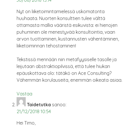
Nyt on liiketoimintamielessä uskomatonta
huuhaata. Nuorten konsulttien tulee välttä
ottamasta mallia vääristä esikuvista: ei hienojen
puhuminen ole menestyvää konsultointia, vaan
arvon tuottaminen, kustannusten vähentäminen,
liiketoiminnan tehostaminen!
Tekstissä mennään niin metafyysiselle tasolle ja
leijutaan abstraktiopilvissä, että tulee hiukan
epäuskottava olo: tätäkö on Ace Consulting?
Vähemmän korulauseita, enemmän oikeata asiaa.
Vastaa
Taidetutka
sanoo:
21/12/2018 10:54
Hei Timo,