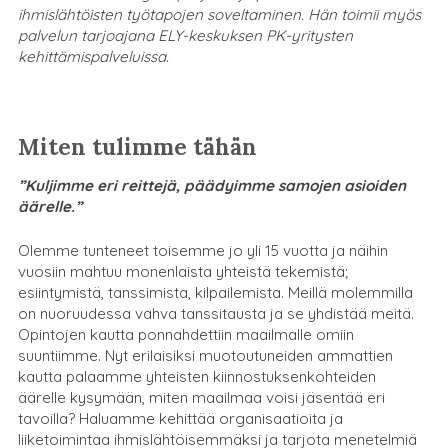
ihmislähtöisten työtapojen soveltaminen. Hän toimii myös
palvelun tarjoajana ELY-keskuksen PK-yritysten
kehittämispalveluissa.
Miten tulimme tähän
”Kuljimme eri reittejä, päädyimme samojen asioiden
äärelle.”
Olemme tunteneet toisemme jo yli 15 vuotta ja näihin
vuosiin mahtuu monenlaista yhteistä tekemistä;
esiintymistä, tanssimista, kilpailemista. Meillä molemmilla
on nuoruudessa vahva tanssitausta ja se yhdistää meitä.
Opintojen kautta ponnahdettiin maailmalle omiin
suuntiimme. Nyt erilaisiksi muotoutuneiden ammattien
kautta palaamme yhteisten kiinnostuksenkohteiden
äärelle kysymään, miten maailmaa voisi jäsentää eri
tavoilla? Haluamme kehittää organisaatioita ja
liiketoimintaa ihmislähtöisemmäksi ja tarjota menetelmiä