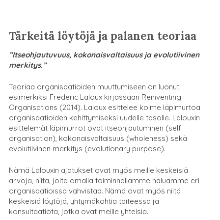
Tärkeitä löytöjä ja palanen teoriaa
”Itseohjautuvuus, kokonaisvaltaisuus ja evolutiivinen
merkitys.”
Teoriaa organisaatioiden muuttumiseen on luonut
esimerkiksi Frederic Laloux kirjassaan Reinventing
Organisations (2014). Laloux esittelee kolme läpimurtoa
organisaatioiden kehittymiseksi uudelle tasolle. Lalouxin
esittelemät läpimurrot ovat itseohjautuminen (self
organisation), kokonaisvaltaisuus (wholeness) sekä
evolutiivinen merkitys (evolutionary purpose).
Nämä Lalouxin ajatukset ovat myös meille keskeisiä
arvoja, niitä, joita omalla toiminnallamme haluamme eri
organisaatioissa vahvistaa. Nämä ovat myös niitä
keskeisiä löytöjä, yhtymäkohtia taiteessa ja
konsultaatiota, jotka ovat meille yhteisiä.