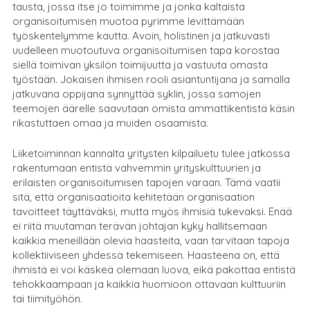
tausta, jossa itse jo toimimme ja jonka kaltaista
organisoitumisen muotoa pyrimme levittämään
työskentelymme kautta. Avoin, holistinen ja jatkuvasti
uudelleen muotoutuva organisoitumisen tapa korostaa
siellä toimivan yksilön toimijuutta ja vastuuta omasta
työstään. Jokaisen ihmisen rooli asiantuntijana ja samalla
jatkuvana oppijana synnyttää syklin, jossa samojen
teemojen äärelle saavutaan omista ammattikentistä käsin
rikastuttaen omaa ja muiden osaamista.
Liiketoiminnan kannalta yritysten kilpailuetu tulee jatkossa
rakentumaan entistä vahvemmin yrityskulttuurien ja
erilaisten organisoitumisen tapojen varaan. Tämä vaatii
sitä, että organisaatioita kehitetään organisaation
tavoitteet täyttäväksi, mutta myös ihmisiä tukevaksi. Enää
ei riitä muutaman terävän johtajan kyky hallitsemaan
kaikkia meneillään olevia haasteita, vaan tarvitaan tapoja
kollektiiviseen yhdessä tekemiseen. Haasteena on, että
ihmistä ei voi käskeä olemaan luova, eikä pakottaa entistä
tehokkaampaan ja kaikkia huomioon ottavaan kulttuuriin
tai tiimityöhön.