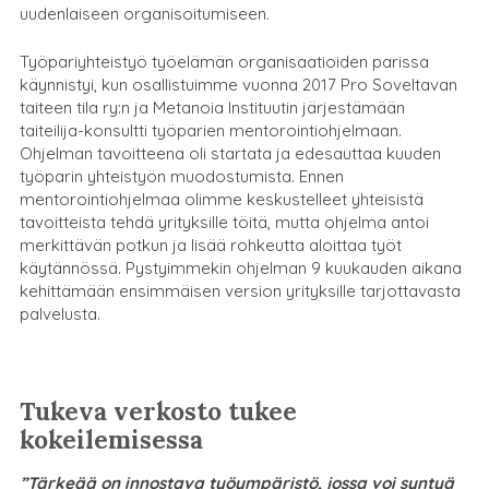
uudenlaiseen organisoitumiseen.
Työpariyhteistyö työelämän organisaatioiden parissa
käynnistyi, kun osallistuimme vuonna 2017 Pro Soveltavan
taiteen tila ry:n ja Metanoia Instituutin järjestämään
taiteilija-konsultti työparien mentorointiohjelmaan.
Ohjelman tavoitteena oli startata ja edesauttaa kuuden
työparin yhteistyön muodostumista. Ennen
mentorointiohjelmaa olimme keskustelleet yhteisistä
tavoitteista tehdä yrityksille töitä, mutta ohjelma antoi
merkittävän potkun ja lisää rohkeutta aloittaa työt
käytännössä. Pystyimmekin ohjelman 9 kuukauden aikana
kehittämään ensimmäisen version yrityksille tarjottavasta
palvelusta.
Tukeva verkosto tukee
kokeilemisessa
”Tärkeää on innostava työympäristö, jossa voi syntyä