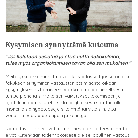
Kysymisen synnyttämä kutouma
”Jos halutaan uusiutua ja etsiä uutta näkökulmaa,
tulee myös organisoitumisen tavan olla sen mukainen.”
Meille yksi tärkeimmistä oivalluksista tässä työssä on ollut
fokuksen siirtyminen vastausten etsimisestä oikean
kysymyksen esittämiseen. Vaikka tämä voi nimellisesti
tuntua pieneltä siirrolta sen vaikutukset tekemiseen ja
ajatteluun ovat suuret. Itsellä tai yhteisesti saattaa olla
monenlaisia hypoteeseja siitä mitä tarvittaisiin, että
voitaisiin päästä eteenpäin ja kehittyä.
Nämä tavoitteet voivat tulla monesta eri lähteestä, mutta
eivät kuitenkaan todennäköisesti ole se lopullinen vastaus.