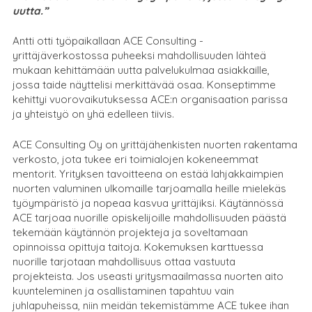
uutta.”
Antti otti työpaikallaan ACE Consulting -
yrittäjäverkostossa puheeksi mahdollisuuden lähteä
mukaan kehittämään uutta palvelukulmaa asiakkaille,
jossa taide näyttelisi merkittävää osaa. Konseptimme
kehittyi vuorovaikutuksessa ACE:n organisaation parissa
ja yhteistyö on yhä edelleen tiivis.
ACE Consulting Oy on yrittäjähenkisten nuorten rakentama
verkosto, jota tukee eri toimialojen kokeneemmat
mentorit. Yrityksen tavoitteena on estää lahjakkaimpien
nuorten valuminen ulkomaille tarjoamalla heille mielekäs
työympäristö ja nopeaa kasvua yrittäjiksi. Käytännössä
ACE tarjoaa nuorille opiskelijoille mahdollisuuden päästä
tekemään käytännön projekteja ja soveltamaan
opinnoissa opittuja taitoja. Kokemuksen karttuessa
nuorille tarjotaan mahdollisuus ottaa vastuuta
projekteista. Jos useasti yritysmaailmassa nuorten aito
kuunteleminen ja osallistaminen tapahtuu vain
juhlapuheissa, niin meidän tekemistämme ACE tukee ihan