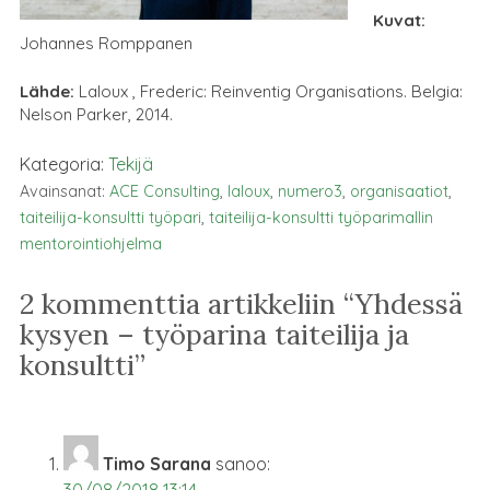
Kuvat:
Johannes Romppanen
Lähde:
Laloux , Frederic: Reinventig Organisations. Belgia:
Nelson Parker, 2014.
Kategoria:
Tekijä
Avainsanat:
ACE Consulting
,
laloux
,
numero3
,
organisaatiot
,
taiteilija-konsultti työpari
,
taiteilija-konsultti työparimallin
mentorointiohjelma
2 kommenttia artikkeliin “
Yhdessä
kysyen – työparina taiteilija ja
konsultti
”
Timo Sarana
sanoo:
30/08/2018 13:14