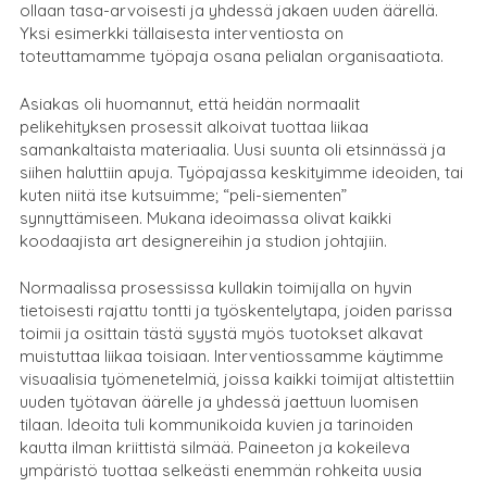
ollaan tasa-arvoisesti ja yhdessä jakaen uuden äärellä.
Yksi esimerkki tällaisesta interventiosta on
toteuttamamme työpaja osana pelialan organisaatiota.
Asiakas oli huomannut, että heidän normaalit
pelikehityksen prosessit alkoivat tuottaa liikaa
samankaltaista materiaalia. Uusi suunta oli etsinnässä ja
siihen haluttiin apuja. Työpajassa keskityimme ideoiden, tai
kuten niitä itse kutsuimme; “peli-siementen”
synnyttämiseen. Mukana ideoimassa olivat kaikki
koodaajista art designereihin ja studion johtajiin.
Normaalissa prosessissa kullakin toimijalla on hyvin
tietoisesti rajattu tontti ja työskentelytapa, joiden parissa
toimii ja osittain tästä syystä myös tuotokset alkavat
muistuttaa liikaa toisiaan. Interventiossamme käytimme
visuaalisia työmenetelmiä, joissa kaikki toimijat altistettiin
uuden työtavan äärelle ja yhdessä jaettuun luomisen
tilaan. Ideoita tuli kommunikoida kuvien ja tarinoiden
kautta ilman kriittistä silmää. Paineeton ja kokeileva
ympäristö tuottaa selkeästi enemmän rohkeita uusia