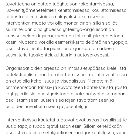
tavoitteena on auttaa työyhteisön rakentamisessa,
luovien työmenetelmien kehittämisessä, kouluttamisessa
ja abstraktien asioiden näkyväksi tekemisessä.
Intervention muoto voi olla monenlainen, sillä sisällöt
suunnitellaan aina yhdessä yhteistyö-organisaation
kanssa, heidän kysymyksestään tai kehityskohteestaan
käsin. Muotona voi olla esimerkiksi taidelähtöinen työpaja,
osallistava luento tai pidempi organisaation arkeen
suunniteltu työskentelykulttuurin muutosprosessi.
Organisaatioiden arjessa on ilmaisu etupäässä kielellistä
ja tekstuaalista, mutta toteuttamissamme interventioissa
on etualalla kehollisuus ja visuaalisuus. Menetelmiä
ammennetaan tanssi- ja kuvataiteen konteksteista, joista
löytyy erilaisia lähestymistapoja kokonaisvaltaisempaan
osallistamiseen, uusien sisältöjen tavoittamiseen ja
asioiden havaitsemiseen ja jäsentelyyn.
Interventioissa käytetyt työtavat ovat useasti osallistujille
uusia tapoja tuoda ajatuksiaan esiin. Silloin kenelläkään
osallistujalla ei ole etulyöntiasemaa työskentelyssä, vaan