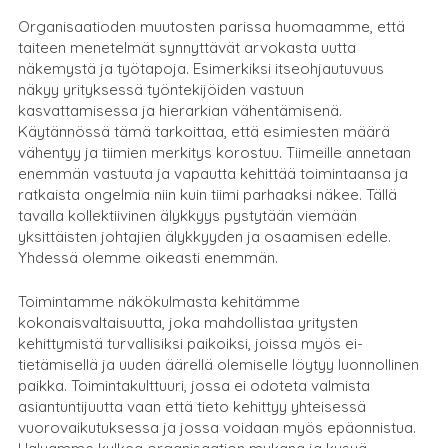
Organisaatioden muutosten parissa huomaamme, että
taiteen menetelmät synnyttävät arvokasta uutta
näkemystä ja työtapoja. Esimerkiksi itseohjautuvuus
näkyy yrityksessä työntekijöiden vastuun
kasvattamisessa ja hierarkian vähentämisenä.
Käytännössä tämä tarkoittaa, että esimiesten määrä
vähentyy ja tiimien merkitys korostuu. Tiimeille annetaan
enemmän vastuuta ja vapautta kehittää toimintaansa ja
ratkaista ongelmia niin kuin tiimi parhaaksi näkee. Tällä
tavalla kollektiivinen älykkyys pystytään viemään
yksittäisten johtajien älykkyyden ja osaamisen edelle.
Yhdessä olemme oikeasti enemmän.
Toimintamme näkökulmasta kehitämme
kokonaisvaltaisuutta, joka mahdollistaa yritysten
kehittymistä turvallisiksi paikoiksi, joissa myös ei-
tietämisellä ja uuden äärellä olemiselle löytyy luonnollinen
paikka. Toimintakulttuuri, jossa ei odoteta valmista
asiantuntijuutta vaan että tieto kehittyy yhteisessä
vuorovaikutuksessa ja jossa voidaan myös epäonnistua.