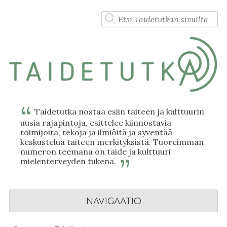
Skip
Haku:
to
content
Taidetutka nostaa esiin taiteen ja kulttuurin
uusia rajapintoja, esittelee kiinnostavia
toimijoita, tekoja ja ilmiöitä ja syventää
keskustelua taiteen merkityksistä. Tuoreimman
numeron teemana on taide ja kulttuuri
mielenterveyden tukena.
NAVIGAATIO