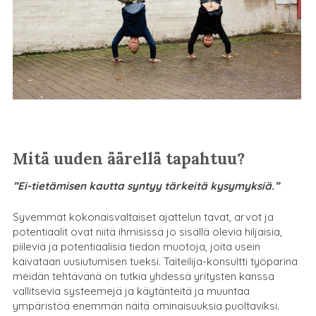
Mitä uuden äärellä tapahtuu?
”Ei-tietämisen kautta syntyy tärkeitä kysymyksiä.”
Syvemmät kokonaisvaltaiset ajattelun tavat, arvot ja
potentiaalit ovat niitä ihmisissä jo sisällä olevia hiljaisia,
piileviä ja potentiaalisia tiedon muotoja, joita usein
kaivataan uusiutumisen tueksi. Taiteilija-konsultti työparina
meidän tehtävänä on tutkia yhdessä yritysten kanssa
vallitsevia systeemejä ja käytänteitä ja muuntaa
ympäristöä enemmän näitä ominaisuuksia puoltaviksi.