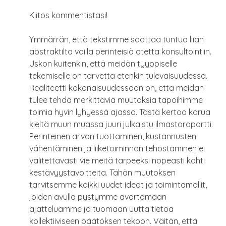
Kiitos kommentistasi!
Ymmärrän, että tekstimme saattaa tuntua liian
abstraktilta vailla perinteisiä otetta konsultointiin.
Uskon kuitenkin, että meidän tyyppiselle
tekemiselle on tarvetta etenkin tulevaisuudessa.
Realiteetti kokonaisuudessaan on, että meidän
tulee tehdä merkittäviä muutoksia tapoihimme
toimia hyvin lyhyessä ajassa. Tästä kertoo karua
kieltä muun muassa juuri julkaistu ilmastoraportti.
Perinteinen arvon tuottaminen, kustannusten
vähentäminen ja liiketoiminnan tehostaminen ei
valitettavasti vie meitä tarpeeksi nopeasti kohti
kestävyystavoitteita. Tähän muutoksen
tarvitsemme kaikki uudet ideat ja toimintamallit,
joiden avulla pystymme avartamaan
ajatteluamme ja tuomaan uutta tietoa
kollektiiviseen päätöksen tekoon. Väitän, että