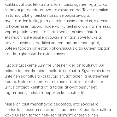
kaikki ovat päällekkäisiä ja lomittaisia systeemejä, jotka
rajaavat ja mahdollistavat toimintaamme. Taide on pitkin
historiaa ollut yhteiskunnassa se uudisraivaaja,
avantgarden kärki, joka esittelee uusia ajattelun, olemisen
ja kokemisen tapoja. Taide voi kuitenkin olla siinä mielessä
vapaa ja tulosvastuuton, että sen ei tarvitse lähteä
etsimään näille uusille avauksille mitään sovellutuksia;
sovellutuksia esimerkiksi uuteen tapaan tehdä työtä,
uuteen tapaan järjestää kokonaisuuksia tai uuteen tapaan
kohdata yhdessä ihmisten kanssa.
Työparityöskentelyymme yhteinen kieli on löytynyt juuri
näiden taiteen ilmiöiden pallottelun kautta. Syvemmin tämä
yhteinen sanoitus alkoi löytyä situaatioiden ja systeemien
kautta. Kokemuksemme mukaan näistä lähtökohdista
yritysjohtajat, kehittäjät ja taiteilijat ovat pystyneet
löytämään yhteistä maaperää keskustelulle.
Meille on ollut merkittävää tiedostaa, että jokaisella
ihmisellä itsessään on oma situaationsa. Situaatio käsittää
koko yksilön tämän hetkisen elämäntilanteen siihen