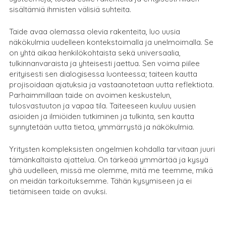
sisältämiä ihmisten välisiä suhteita.
Taide avaa olemassa olevia rakenteita, luo uusia
näkökulmia uudelleen kontekstoimalla ja unelmoimalla. Se
on yhtä aikaa henkilökohtaista sekä universaalia,
tulkinnanvaraista ja yhteisesti jaettua. Sen voima piilee
erityisesti sen dialogisessa luonteessa; taiteen kautta
projisoidaan ajatuksia ja vastaanotetaan uutta reflektiota.
Parhaimmillaan taide on avoimen keskustelun,
tulosvastuuton ja vapaa tila. Taiteeseen kuuluu uusien
asioiden ja ilmiöiden tutkiminen ja tulkinta, sen kautta
synnytetään uutta tietoa, ymmärrystä ja näkökulmia.
Yritysten kompleksisten ongelmien kohdalla tarvitaan juuri
tämänkaltaista ajattelua. On tärkeää ymmärtää ja kysyä
yhä uudelleen, missä me olemme, mitä me teemme, mikä
on meidän tarkoituksemme. Tähän kysymiseen ja ei
tietämiseen taide on avuksi.