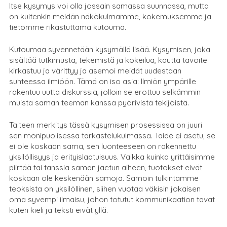
Itse kysymys voi olla jossain samassa suunnassa, mutta
on kuitenkin meidän näkökulmamme, kokemuksemme ja
tietomme rikastuttama kutouma.
Kutoumaa syvennetään kysymällä lisää. Kysymisen, joka
sisältää tutkimusta, tekemistä ja kokeilua, kautta tavoite
kirkastuu ja värittyy ja asemoi meidät uudestaan
suhteessa ilmiöön. Tämä on iso asia: Ilmiön ympärille
rakentuu uutta diskurssia, jolloin se erottuu selkämmin
muista saman teeman kanssa pyörivistä tekijöistä.
Taiteen merkitys tässä kysymisen prosessissa on juuri
sen monipuolisessa tarkastelukulmassa. Taide ei asetu, se
ei ole koskaan sama, sen luonteeseen on rakennettu
yksilöllisyys ja erityislaatuisuus. Vaikka kuinka yrittäisimme
piirtää tai tanssia saman jaetun aiheen, tuotokset eivät
koskaan ole keskenään samoja. Samoin tulkintamme
teoksista on yksilöllinen, siihen vuotaa väkisin jokaisen
oma syvempi ilmaisu, johon totutut kommunikaation tavat
kuten kieli ja teksti eivät yllä.