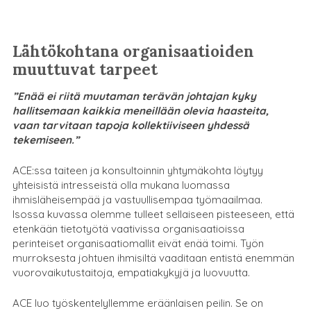
Lähtökohtana organisaatioiden
muuttuvat tarpeet
”Enää ei riitä muutaman terävän johtajan kyky
hallitsemaan kaikkia meneillään olevia haasteita,
vaan tarvitaan tapoja kollektiiviseen yhdessä
tekemiseen.”
ACE:ssa taiteen ja konsultoinnin yhtymäkohta löytyy
yhteisistä intresseistä olla mukana luomassa
ihmisläheisempää ja vastuullisempaa työmaailmaa.
Isossa kuvassa olemme tulleet sellaiseen pisteeseen, että
etenkään tietotyötä vaativissa organisaatioissa
perinteiset organisaatiomallit eivät enää toimi. Työn
murroksesta johtuen ihmisiltä vaaditaan entistä enemmän
vuorovaikutustaitoja, empatiakykyjä ja luovuutta.
ACE luo työskentelyllemme eräänlaisen peilin. Se on