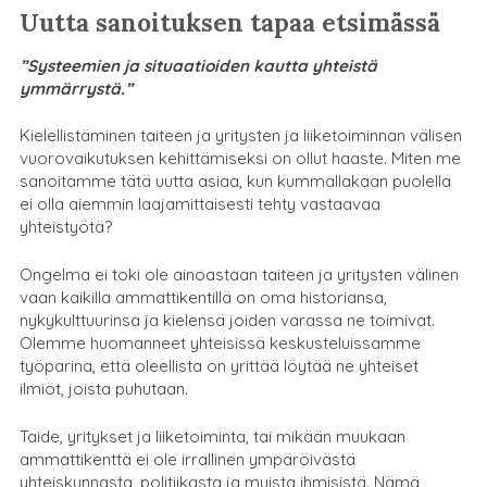
Uutta sanoituksen tapaa etsimässä
”Systeemien ja situaatioiden kautta yhteistä
ymmärrystä.”
Kielellistäminen taiteen ja yritysten ja liiketoiminnan välisen
vuorovaikutuksen kehittämiseksi on ollut haaste. Miten me
sanoitamme tätä uutta asiaa, kun kummallakaan puolella
ei olla aiemmin laajamittaisesti tehty vastaavaa
yhteistyötä?
Ongelma ei toki ole ainoastaan taiteen ja yritysten välinen
vaan kaikilla ammattikentillä on oma historiansa,
nykykulttuurinsa ja kielensä joiden varassa ne toimivat.
Olemme huomanneet yhteisissä keskusteluissamme
työparina, että oleellista on yrittää löytää ne yhteiset
ilmiöt, joista puhutaan.
Taide, yritykset ja liiketoiminta, tai mikään muukaan
ammattikenttä ei ole irrallinen ympäröivästä
yhteiskunnasta, politiikasta ja muista ihmisistä. Nämä