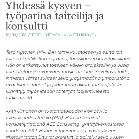
Yhdessä kysyen –
työparina taiteilija ja
konsultti
18/04/2018
/
TERO HYTÖNEN JA ANTTI UIMONEN
Tero Hytönen (MA, BA) toimii kuvataiteen ja esittävän
taiteen kentillä koreografina, tanssijana ja kuvataiteilijana.
Hän on erikoistunut taiteiden välisiin projekteihin ja uusia
toimintatapoja avaavaan työskentelyyn. Soveltava taide,
ihmisten väliset suhteet sekä yritysmaailma ympäristönä
ovat kiinnostaneet jo pidemmän aikaa. Tämä ajattelu
kiinnittyy myös ideaan taiteilijan laajentuneesta
työkentästä.
Antti Uimonen on tuotantotalouden insinööri ja
tulevaisuuden tutkija (MA). Hän on toiminut
konsulttiyrittäjänä ACE Consulting -yrittäjäverkostossa
vuodesta 2014. Hänen intohimona on vastuulliseen
liiketoimintaan liittyvät projektit ja palvelut sekä uusien