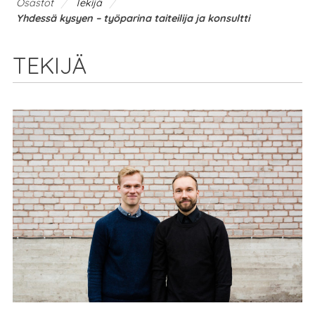
/
/
Osastot
Tekijä
Yhdessä kysyen – työparina taiteilija ja konsultti
TEKIJÄ