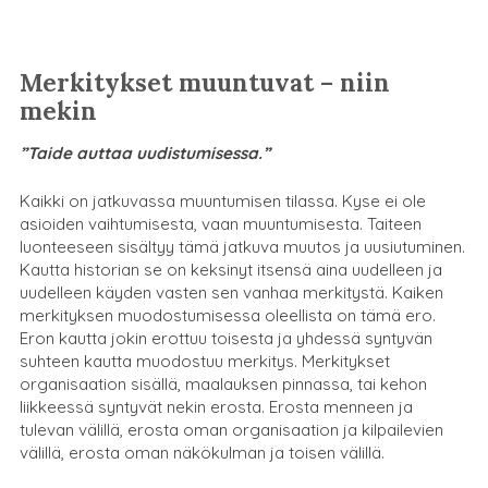
Merkitykset muuntuvat – niin
mekin
”Taide auttaa uudistumisessa.”
Kaikki on jatkuvassa muuntumisen tilassa. Kyse ei ole
asioiden vaihtumisesta, vaan muuntumisesta. Taiteen
luonteeseen sisältyy tämä jatkuva muutos ja uusiutuminen.
Kautta historian se on keksinyt itsensä aina uudelleen ja
uudelleen käyden vasten sen vanhaa merkitystä. Kaiken
merkityksen muodostumisessa oleellista on tämä ero.
Eron kautta jokin erottuu toisesta ja yhdessä syntyvän
suhteen kautta muodostuu merkitys. Merkitykset
organisaation sisällä, maalauksen pinnassa, tai kehon
liikkeessä syntyvät nekin erosta. Erosta menneen ja
tulevan välillä, erosta oman organisaation ja kilpailevien
välillä, erosta oman näkökulman ja toisen välillä.