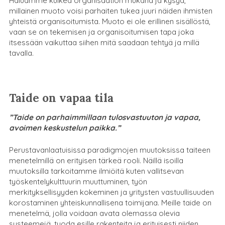
Haluamme kulkea organisaation mukana ja kysyä,
millainen muoto voisi parhaiten tukea juuri näiden ihmisten
yhteistä organisoitumista. Muoto ei ole erillinen sisällöstä,
vaan se on tekemisen ja organisoitumisen tapa joka
itsessään vaikuttaa siihen mitä saadaan tehtyä ja millä
tavalla.
Taide on vapaa tila
”Taide on parhaimmillaan tulosvastuuton ja vapaa,
avoimen keskustelun paikka.”
Perustavanlaatuisissa paradigmojen muutoksissa taiteen
menetelmillä on erityisen tärkeä rooli. Näillä isoilla
muutoksilla tarkoitamme ilmiöitä kuten vallitsevan
työskentelykulttuurin muuttuminen, työn
merkityksellisyyden kokeminen ja yritysten vastuullisuuden
korostaminen yhteiskunnallisena toimijana. Meille taide on
menetelmä, jolla voidaan avata olemassa olevia
systeemejä, tuoda esille rakenteita ja erityisesti niiden