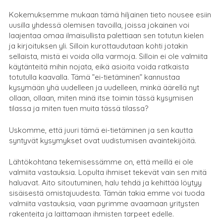
Kokemuksemme mukaan tämä hiljainen tieto nousee esiin
uusilla yhdessä olemisen tavoilla, joissa jokainen voi
laajentaa omaa ilmaisullista palettiaan sen totutun kielen
ja kirjoituksen yli. Silloin kurottaudutaan kohti jotakin
sellaista, mistä ei voida olla varmoja. Silloin ei ole valmiita
käytänteitä mihin nojata, eikä asioita voida ratkaista
totutulla kaavalla. Tämä ”ei-tietäminen” kannustaa
kysymään yhä uudelleen ja uudelleen, minkä äärellä nyt
ollaan, ollaan, miten minä itse toimin tässä kysymisen
tilassa ja miten tuen muita tässä tilassa?
Uskomme, että juuri tämä ei-tietäminen ja sen kautta
syntyvät kysymykset ovat uudistumisen avaintekijöitä.
Lähtökohtana tekemisessämme on, että meillä ei ole
valmiita vastauksia. Lopulta ihmiset tekevät vain sen mitä
haluavat. Aito sitoutuminen, halu tehdä ja kehittää löytyy
sisäisestä omistajuudesta. Tämän takia emme voi tuoda
valmiita vastauksia, vaan pyrimme avaamaan yritysten
rakenteita ja laittamaan ihmisten tarpeet edelle.