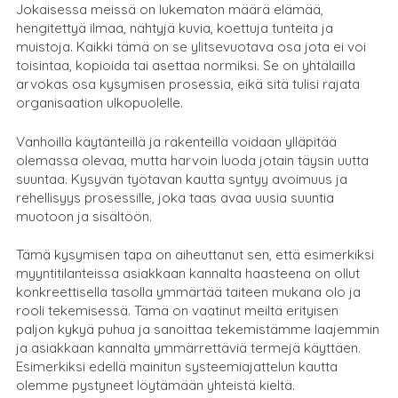
Jokaisessa meissä on lukematon määrä elämää,
hengitettyä ilmaa, nähtyjä kuvia, koettuja tunteita ja
muistoja. Kaikki tämä on se ylitsevuotava osa jota ei voi
toisintaa, kopioida tai asettaa normiksi. Se on yhtälailla
arvokas osa kysymisen prosessia, eikä sitä tulisi rajata
organisaation ulkopuolelle.
Vanhoilla käytänteillä ja rakenteilla voidaan ylläpitää
olemassa olevaa, mutta harvoin luoda jotain täysin uutta
suuntaa. Kysyvän työtavan kautta syntyy avoimuus ja
rehellisyys prosessille, joka taas avaa uusia suuntia
muotoon ja sisältöön.
Tämä kysymisen tapa on aiheuttanut sen, että esimerkiksi
myyntitilanteissa asiakkaan kannalta haasteena on ollut
konkreettisella tasolla ymmärtää taiteen mukana olo ja
rooli tekemisessä. Tämä on vaatinut meiltä erityisen
paljon kykyä puhua ja sanoittaa tekemistämme laajemmin
ja asiakkaan kannalta ymmärrettäviä termejä käyttäen.
Esimerkiksi edellä mainitun systeemiajattelun kautta
olemme pystyneet löytämään yhteistä kieltä.