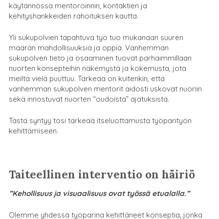
käytännössä mentoroinnin, kontaktien ja
kehityshankkeiden rahoituksen kautta.
Yli sukupolvien tapahtuva työ tuo mukanaan suuren
määrän mahdollisuuksia ja oppia. Vanhemman
sukupolven tieto ja osaaminen tuovat parhaimmillaan
nuorten konsepteihin näkemystä ja kokemusta, jota
meiltä vielä puuttuu. Tärkeää on kuitenkin, että
vanhemman sukupolven mentorit aidosti uskovat nuoriin
sekä innostuvat nuorten “oudoista” ajatuksista.
Tästä syntyy tosi tärkeää itseluottamusta työparityön
kehittämiseen.
Taiteellinen interventio on häiriö
”Kehollisuus ja visuaalisuus ovat työssä etualalla.”
Olemme yhdessä työparina kehittäneet konseptia, jonka