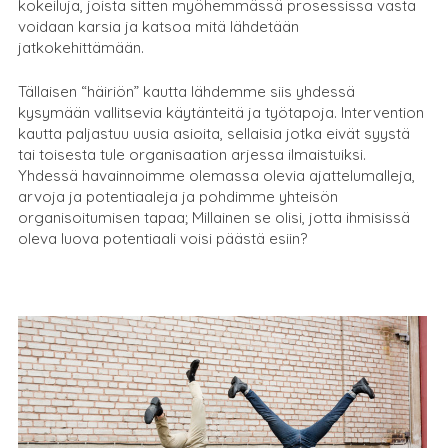
kokeiluja, joista sitten myöhemmässä prosessissa vasta
voidaan karsia ja katsoa mitä lähdetään
jatkokehittämään.
Tällaisen “häiriön” kautta lähdemme siis yhdessä
kysymään vallitsevia käytänteitä ja työtapoja. Intervention
kautta paljastuu uusia asioita, sellaisia jotka eivät syystä
tai toisesta tule organisaation arjessa ilmaistuiksi.
Yhdessä havainnoimme olemassa olevia ajattelumalleja,
arvoja ja potentiaaleja ja pohdimme yhteisön
organisoitumisen tapaa; Millainen se olisi, jotta ihmisissä
oleva luova potentiaali voisi päästä esiin?