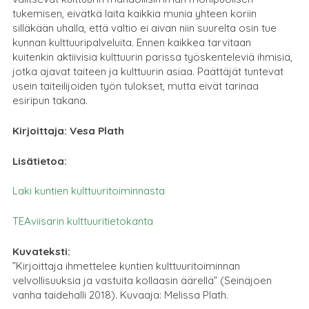
tukemisen, eivätkä laita kaikkia munia yhteen koriin
silläkään uhalla, että valtio ei aivan niin suurelta osin tue
kunnan kulttuuripalveluita. Ennen kaikkea tarvitaan
kuitenkin aktiivisia kulttuurin parissa työskenteleviä ihmisiä,
jotka ajavat taiteen ja kulttuurin asiaa. Päättäjät tuntevat
usein taiteilijoiden työn tulokset, mutta eivät tarinaa
esiripun takana.
Kirjoittaja: Vesa Plath
Lisätietoa:
Laki kuntien kulttuuritoiminnasta
TEAviisarin kulttuuritietokanta
Kuvateksti:
”Kirjoittaja ihmettelee kuntien kulttuuritoiminnan
velvollisuuksia ja vastuita kollaasin äärellä” (Seinäjoen
vanha taidehalli 2018). Kuvaaja: Melissa Plath.