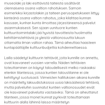
museolaki ja laki esittävistä taiteista sisältävät
olennaisena osana valtion rahoituksen. Samoin
esimerkiksi kirjastolakiin ja taiteen perusopetukseen liittyy
kiinteänä osana valtion rahoitus, joka kilahtaa kunnan
kassaan, kunhan kunta ilmoittaa järjestäneensä palvelut
asianmukaisesti. Sen sijaan uunituore kuntien
kulttuuritoimintalaki jää hyvistä tavoitteista huolimatta
kehittämistehtäviä ja yleistä valtionosuutta lukuun
ottamatta ilman valtion rahaa. Tämä aiheuttaa haasteen
kuntapäättäjille kulttuuribudjettia kohdennettaessa.
Lailla säädetyt kulttuurin tehtävät, joita kunnille on annettu,
ovat kasvaneet vuosien varrella. Näiden tehtävien
toteuttaminen on käynyt taloudellisesti melko raskaaksi
etenkin tilanteissa, joissa kuntien taloustilanne ei ole
kehittynyt suotuisasti. Viimeisten hallituksien aikana kunnille
on määritelty lakiuudistuksissa uusia lakisääteisiä tehtäviä,
mutta palveluihin suunnatut kuntien valtionosuudet eivät
ole kasvaneet palveluita vastaaviksi. Tämä on aiheuttanut
tilanteen, jossa monet kunnat pyrkivät toteuttamaan
kulttuurin alalla lähinnä laissa määritetyn