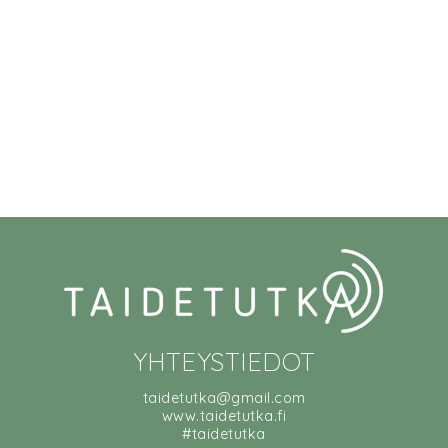
YHTEYSTIEDOT
taidetutka@gmail.com
www.taidetutka.fi
#taidetutka