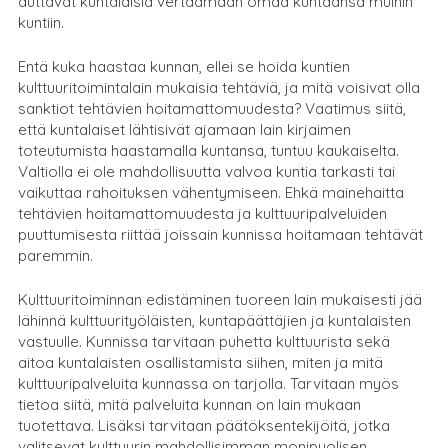
auttavat kuntalaisia vertaamaan omaa kuntaansa muihin
kuntiin.
Entä kuka haastaa kunnan, ellei se hoida kuntien
kulttuuritoimintalain mukaisia tehtäviä, ja mitä voisivat olla
sanktiot tehtävien hoitamattomuudesta? Vaatimus siitä,
että kuntalaiset lähtisivät ajamaan lain kirjaimen
toteutumista haastamalla kuntansa, tuntuu kaukaiselta.
Valtiolla ei ole mahdollisuutta valvoa kuntia tarkasti tai
vaikuttaa rahoituksen vähentymiseen. Ehkä mainehaitta
tehtävien hoitamattomuudesta ja kulttuuripalveluiden
puuttumisesta riittää joissain kunnissa hoitamaan tehtävät
paremmin.
Kulttuuritoiminnan edistäminen tuoreen lain mukaisesti jää
lähinnä kulttuurityöläisten, kuntapäättäjien ja kuntalaisten
vastuulle. Kunnissa tarvitaan puhetta kulttuurista sekä
aitoa kuntalaisten osallistamista siihen, miten ja mitä
kulttuuripalveluita kunnassa on tarjolla. Tarvitaan myös
tietoa siitä, mitä palveluita kunnan on lain mukaan
tuotettava. Lisäksi tarvitaan päätöksentekijöitä, jotka
valitsevat kulttuurin mahdollisimman monipuolisen