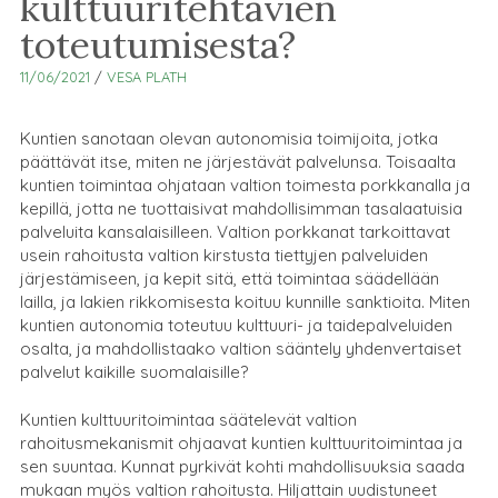
kulttuuritehtävien
toteutumisesta?
11/06/2021
/
VESA PLATH
Kuntien sanotaan olevan autonomisia toimijoita, jotka
päättävät itse, miten ne järjestävät palvelunsa. Toisaalta
kuntien toimintaa ohjataan valtion toimesta porkkanalla ja
kepillä, jotta ne tuottaisivat mahdollisimman tasalaatuisia
palveluita kansalaisilleen. Valtion porkkanat tarkoittavat
usein rahoitusta valtion kirstusta tiettyjen palveluiden
järjestämiseen, ja kepit sitä, että toimintaa säädellään
lailla, ja lakien rikkomisesta koituu kunnille sanktioita. Miten
kuntien autonomia toteutuu kulttuuri- ja taidepalveluiden
osalta, ja mahdollistaako valtion sääntely yhdenvertaiset
palvelut kaikille suomalaisille?
Kuntien kulttuuritoimintaa säätelevät valtion
rahoitusmekanismit ohjaavat kuntien kulttuuritoimintaa ja
sen suuntaa. Kunnat pyrkivät kohti mahdollisuuksia saada
mukaan myös valtion rahoitusta. Hiljattain uudistuneet