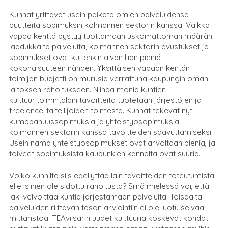
Kunnat yrittävät usein paikata omien palveluidensa
puutteita sopimuksin kolmannen sektorin kanssa. Vaikka
vapaa kenttä pystyy tuottamaan uskomattoman määrän
laadukkaita palveluita, kolmannen sektorin avustukset ja
sopimukset ovat kuitenkin aivan liian pieniä
kokonaisuuteen nähden. Yksittäisen vapaan kentän
toimijan budjetti on murusia verrattuna kaupungin oman
laitoksen rahoitukseen. Niinpä monia kuntien
kulttuuritoimintalain tavoitteita tuotetaan järjestöjen ja
freelance-taiteilijoiden toimesta. Kunnat tekevät nyt
kumppanuussopimuksia ja yhteistyösopimuksia
kolmannen sektorin kanssa tavoitteiden saavuttamiseksi.
Usein nämä yhteistyösopimukset ovat arvoltaan pieniä, ja
toiveet sopimuksista kaupunkien kannalta ovat suuria.
Voiko kunnilta siis edellyttää lain tavoitteiden toteutumista,
ellei siihen ole sidottu rahoitusta? Siinä mielessä voi, että
laki velvoittaa kuntia järjestämään palveluita. Toisaalta
palveluiden riittävän tason arviointiin ei ole luotu selvää
mittaristoa. TEAviisarin uudet kulttuuria koskevat kohdat