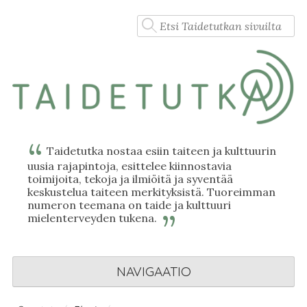
Skip
Haku:
to
content
Taidetutka nostaa esiin taiteen ja kulttuurin
uusia rajapintoja, esittelee kiinnostavia
toimijoita, tekoja ja ilmiöitä ja syventää
keskustelua taiteen merkityksistä. Tuoreimman
numeron teemana on taide ja kulttuuri
mielenterveyden tukena.
NAVIGAATIO