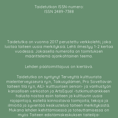
Taidetutkan ISSN-numero:
ISSN 2489-7388
Taidetutka on vuonna 2017 perustettu verkkolehti, joka
luotaa taiteen uusia merkityksiä. Lehti ilmestyy 1-2 kertaa
vuodessa. Jokaisella numerolla on toimituksen
määrittelemä ajankohtainen teema.
Lehden päätoimittajuus on kiertävä.
Taidetutka on syntynyt Terveyttä kulttuurista
mielenterveysseura ry:n, Taikusydämen, Pro Soveltavan
taiteen tila ry:n, AILI- kulttuurisen seniori- ja vanhustyön
kansallisen verkoston ja ArtsEqual -tutkimushankkeen
halusta nostaa esiin taiteen ja kulttuurin uusia
rajapintoja, esitellä kiinnostavia toimijoita, tekoja ja
ilmiöitä ja syventää keskustelua taiteen merkityksistä.
Mukana lehden kehittämisessä ja toteuttamisessa on
myös Taiteen edistämiskeskuksen taiteilija-