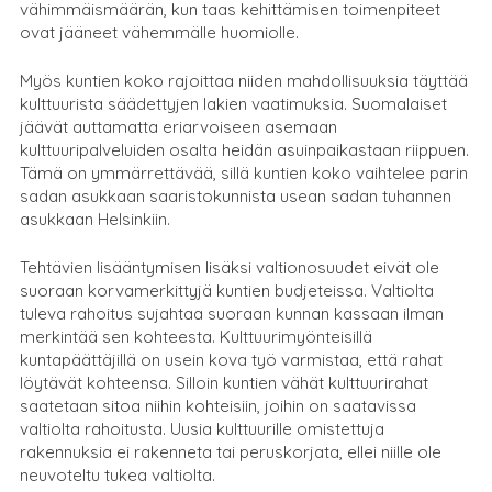
vähimmäismäärän, kun taas kehittämisen toimenpiteet
ovat jääneet vähemmälle huomiolle.
Myös kuntien koko rajoittaa niiden mahdollisuuksia täyttää
kulttuurista säädettyjen lakien vaatimuksia. Suomalaiset
jäävät auttamatta eriarvoiseen asemaan
kulttuuripalveluiden osalta heidän asuinpaikastaan riippuen.
Tämä on ymmärrettävää, sillä kuntien koko vaihtelee parin
sadan asukkaan saaristokunnista usean sadan tuhannen
asukkaan Helsinkiin.
Tehtävien lisääntymisen lisäksi valtionosuudet eivät ole
suoraan korvamerkittyjä kuntien budjeteissa. Valtiolta
tuleva rahoitus sujahtaa suoraan kunnan kassaan ilman
merkintää sen kohteesta. Kulttuurimyönteisillä
kuntapäättäjillä on usein kova työ varmistaa, että rahat
löytävät kohteensa. Silloin kuntien vähät kulttuurirahat
saatetaan sitoa niihin kohteisiin, joihin on saatavissa
valtiolta rahoitusta. Uusia kulttuurille omistettuja
rakennuksia ei rakenneta tai peruskorjata, ellei niille ole
neuvoteltu tukea valtiolta.