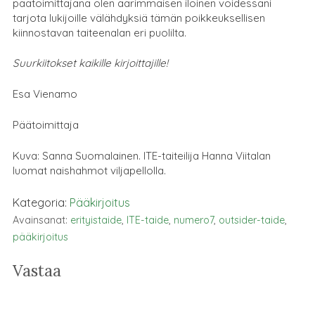
päätoimittajana olen äärimmäisen iloinen voidessani
tarjota lukijoille välähdyksiä tämän poikkeuksellisen
kiinnostavan taiteenalan eri puolilta.
Suurkiitokset kaikille kirjoittajille!
Esa Vienamo
Päätoimittaja
Kuva: Sanna Suomalainen. ITE-taiteilija Hanna Viitalan
luomat naishahmot viljapellolla.
Kategoria:
Pääkirjoitus
Avainsanat:
erityistaide
,
ITE-taide
,
numero7
,
outsider-taide
,
pääkirjoitus
Vastaa