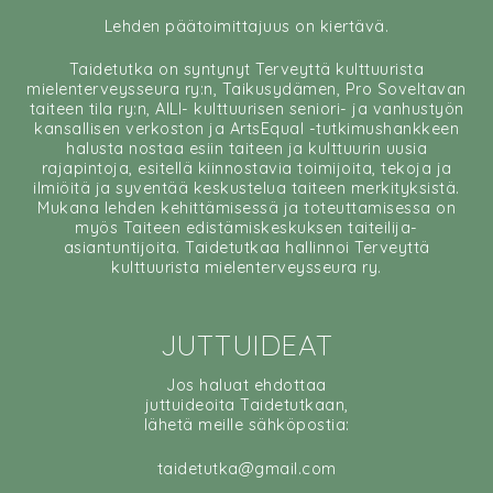
Lehden päätoimittajuus on kiertävä.
Taidetutka on syntynyt Terveyttä kulttuurista
mielenterveysseura ry:n, Taikusydämen, Pro Soveltavan
taiteen tila ry:n, AILI- kulttuurisen seniori- ja vanhustyön
kansallisen verkoston ja ArtsEqual -tutkimushankkeen
halusta nostaa esiin taiteen ja kulttuurin uusia
rajapintoja, esitellä kiinnostavia toimijoita, tekoja ja
ilmiöitä ja syventää keskustelua taiteen merkityksistä.
Mukana lehden kehittämisessä ja toteuttamisessa on
myös Taiteen edistämiskeskuksen taiteilija-
asiantuntijoita. Taidetutkaa hallinnoi Terveyttä
kulttuurista mielenterveysseura ry.
JUTTUIDEAT
Jos haluat ehdottaa
juttuideoita Taidetutkaan,
lähetä meille sähköpostia:
taidetutka@gmail.com