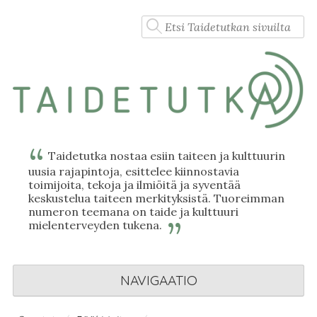
Skip
Haku:
to
content
Taidetutka nostaa esiin taiteen ja kulttuurin
uusia rajapintoja, esittelee kiinnostavia
toimijoita, tekoja ja ilmiöitä ja syventää
keskustelua taiteen merkityksistä. Tuoreimman
numeron teemana on taide ja kulttuuri
mielenterveyden tukena.
NAVIGAATIO