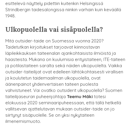
esittelevä näyttely pidettiin kuitenkin Helsingissä
Strindbergin taidesalongissa niinkin varhain kuin keväällä
1948.
Ulkopuolella vai sisäpuolella?
Mitä outsider-taide on Suomessa vuonna 2020?
Taidetutkan kirjoitukset tarjoavat kiinnostavan
läpileikkauksen taiteenalan ajankohtaisista ilmiöistä ja
haasteista. Mukana on kuulumisia erityistaiteen, ITE-taiteen
ja potilastaiteen saralta sekä näiden ulkopuolelta. Vaikka
outsider-taiteilijat ovat edelleen lähtökohtaisesti virallisen
ja koulutetun taidemaailman ulkopuolella, ovat
äänenpainot yhdenvertaisen taiteen puolesta
vahvistuneet. Vai ovatko outsiderit ulkopuolella? Suomen
taiteilijaseuran puheenjohtaja
Teemu Mäki
totesi
elokuussa 2020 seminaaripuheessaan, että tällä hetkellä
vallitsevan ajattelutavan mukaan outsider-taide on jo
siirtynyt sisäpuolelle. Se on yksi nykytaiteen
ilmenemismuoto.