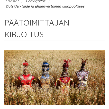
/
/
Osastot
Pääkirjoitus
Outsider-taide ja yhdenvertainen ulkopuolisuus
PÄÄTOIMITTAJAN
KIRJOITUS