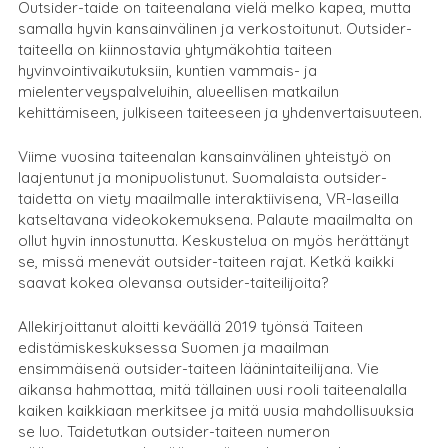
Outsider-taide on taiteenalana vielä melko kapea, mutta
samalla hyvin kansainvälinen ja verkostoitunut. Outsider-
taiteella on kiinnostavia yhtymäkohtia taiteen
hyvinvointivaikutuksiin, kuntien vammais- ja
mielenterveyspalveluihin, alueellisen matkailun
kehittämiseen, julkiseen taiteeseen ja yhdenvertaisuuteen.
Viime vuosina taiteenalan kansainvälinen yhteistyö on
laajentunut ja monipuolistunut. Suomalaista outsider-
taidetta on viety maailmalle interaktiivisena, VR-laseilla
katseltavana videokokemuksena. Palaute maailmalta on
ollut hyvin innostunutta. Keskustelua on myös herättänyt
se, missä menevät outsider-taiteen rajat. Ketkä kaikki
saavat kokea olevansa outsider-taiteilijoita?
Allekirjoittanut aloitti keväällä 2019 työnsä Taiteen
edistämiskeskuksessa Suomen ja maailman
ensimmäisenä outsider-taiteen läänintaiteilijana. Vie
aikansa hahmottaa, mitä tällainen uusi rooli taiteenalalla
kaiken kaikkiaan merkitsee ja mitä uusia mahdollisuuksia
se luo. Taidetutkan outsider-taiteen numeron