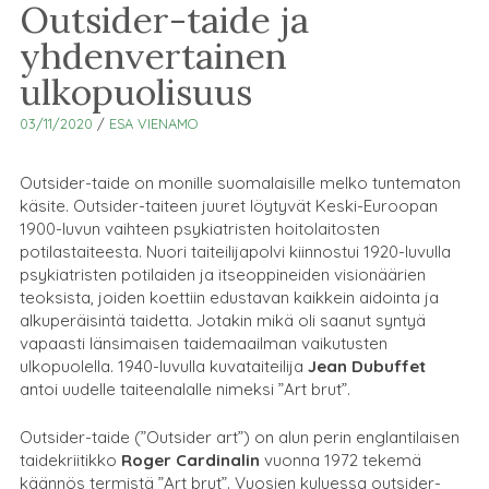
Outsider-taide ja
yhdenvertainen
ulkopuolisuus
03/11/2020
/
ESA VIENAMO
Outsider-taide on monille suomalaisille melko tuntematon
käsite. Outsider-taiteen juuret löytyvät Keski-Euroopan
1900-luvun vaihteen psykiatristen hoitolaitosten
potilastaiteesta. Nuori taiteilijapolvi kiinnostui 1920-luvulla
psykiatristen potilaiden ja itseoppineiden visionäärien
teoksista, joiden koettiin edustavan kaikkein aidointa ja
alkuperäisintä taidetta. Jotakin mikä oli saanut syntyä
vapaasti länsimaisen taidemaailman vaikutusten
ulkopuolella. 1940-luvulla kuvataiteilija
Jean Dubuffet
antoi uudelle taiteenalalle nimeksi ”Art brut”.
Outsider-taide (”Outsider art”) on alun perin englantilaisen
taidekriitikko
Roger Cardinalin
vuonna 1972 tekemä
käännös termistä ”Art brut”. Vuosien kuluessa outsider-