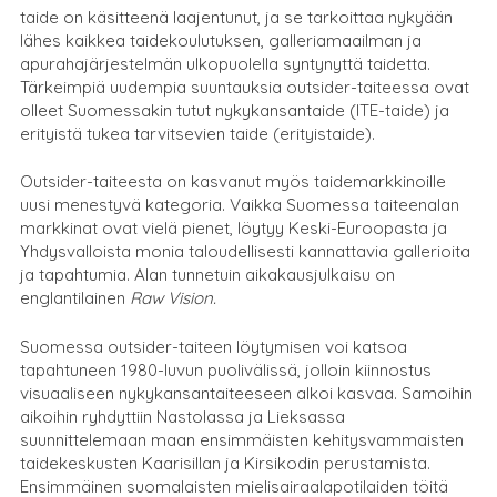
taide on käsitteenä laajentunut, ja se tarkoittaa nykyään
lähes kaikkea taidekoulutuksen, galleriamaailman ja
apurahajärjestelmän ulkopuolella syntynyttä taidetta.
Tärkeimpiä uudempia suuntauksia outsider-taiteessa ovat
olleet Suomessakin tutut nykykansantaide (ITE-taide) ja
erityistä tukea tarvitsevien taide (erityistaide).
Outsider-taiteesta on kasvanut myös taidemarkkinoille
uusi menestyvä kategoria. Vaikka Suomessa taiteenalan
markkinat ovat vielä pienet, löytyy Keski-Euroopasta ja
Yhdysvalloista monia taloudellisesti kannattavia gallerioita
ja tapahtumia. Alan tunnetuin aikakausjulkaisu on
englantilainen
Raw Vision.
Suomessa outsider-taiteen löytymisen voi katsoa
tapahtuneen 1980-luvun puolivälissä, jolloin kiinnostus
visuaaliseen nykykansantaiteeseen alkoi kasvaa. Samoihin
aikoihin ryhdyttiin Nastolassa ja Lieksassa
suunnittelemaan maan ensimmäisten kehitysvammaisten
taidekeskusten Kaarisillan ja Kirsikodin perustamista.
Ensimmäinen suomalaisten mielisairaalapotilaiden töitä