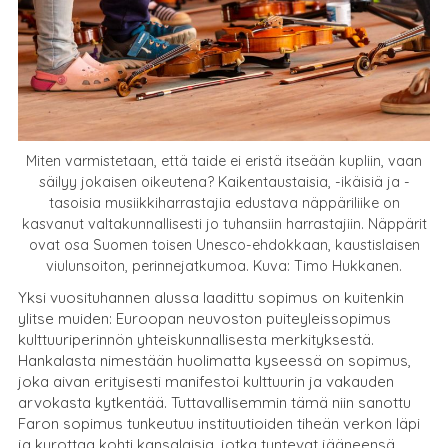
Miten varmistetaan, että taide ei eristä itseään kupliin, vaan
säilyy jokaisen oikeutena? Kaikentaustaisia, -ikäisiä ja -
tasoisia musiikkiharrastajia edustava näppäriliike on
kasvanut valtakunnallisesti jo tuhansiin harrastajiin. Näppärit
ovat osa Suomen toisen Unesco-ehdokkaan, kaustislaisen
viulunsoiton, perinnejatkumoa. Kuva: Timo Hukkanen.
Yksi vuosituhannen alussa laadittu sopimus on kuitenkin
ylitse muiden: Euroopan neuvoston puiteyleissopimus
kulttuuriperinnön yhteiskunnallisesta merkityksestä.
Hankalasta nimestään huolimatta kyseessä on sopimus,
joka aivan erityisesti manifestoi kulttuurin ja vakauden
arvokasta kytkentää. Tuttavallisemmin tämä niin sanottu
Faron sopimus tunkeutuu instituutioiden tiheän verkon läpi
ja kurottaa kohti kansalaisia, jotka tuntevat jääneensä