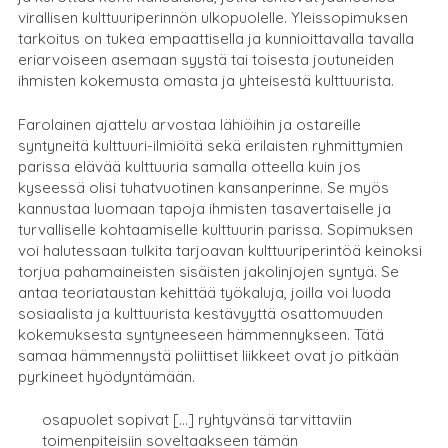
virallisen kulttuuriperinnön ulkopuolelle. Yleissopimuksen
tarkoitus on tukea empaattisella ja kunnioittavalla tavalla
eriarvoiseen asemaan syystä tai toisesta joutuneiden
ihmisten kokemusta omasta ja yhteisestä kulttuurista.
Farolainen ajattelu arvostaa lähiöihin ja ostareille
syntyneitä kulttuuri-ilmiöitä sekä erilaisten ryhmittymien
parissa elävää kulttuuria samalla otteella kuin jos
kyseessä olisi tuhatvuotinen kansanperinne. Se myös
kannustaa luomaan tapoja ihmisten tasavertaiselle ja
turvalliselle kohtaamiselle kulttuurin parissa. Sopimuksen
voi halutessaan tulkita tarjoavan kulttuuriperintöä keinoksi
torjua pahamaineisten sisäisten jakolinjojen syntyä. Se
antaa teoriataustan kehittää työkaluja, joilla voi luoda
sosiaalista ja kulttuurista kestävyyttä osattomuuden
kokemuksesta syntyneeseen hämmennykseen. Tätä
samaa hämmennystä poliittiset liikkeet ovat jo pitkään
pyrkineet hyödyntämään.
osapuolet sopivat […] ryhtyvänsä tarvittaviin
toimenpiteisiin soveltaakseen tämän