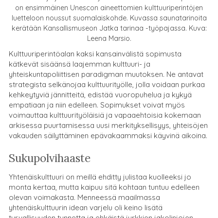
on ensimmäinen Unescon aineettomien kulttuuriperintöjen
luetteloon noussut suomalaiskohde. Kuvassa saunatarinoita
kerätään Kansallismuseon Jatka tarinaa -työpajassa. Kuva:
Leena Marsio.
Kulttuuriperintöalan kaksi kansainvälistä sopimusta
kätkevät sisäänsä laajemman kulttuuri- ja
yhteiskuntapoliittisen paradigman muutoksen. Ne antavat
strategista selkänojaa kulttuurityölle, jolla voidaan purkaa
kehkeytyviä jännitteitä, edistää vuoropuhelua ja kykyä
empatiaan ja niin edelleen. Sopimukset voivat myös
voimauttaa kulttuurityöläisiä ja vapaaehtoisia kokemaan
arkisessa puurtamisessa uusi merkityksellisyys, yhteisöjen
vakauden säilyttäminen epävakaammaksi käyvinä aikoina.
Sukupolvihaaste
Yhtenäiskulttuuri on meillä ehditty julistaa kuolleeksi jo
monta kertaa, mutta kaipuu sitä kohtaan tuntuu edelleen
olevan voimakasta. Menneessä maailmassa
yhtenäiskulttuurin idean varjelu oli keino lisätä
turvallisuuden tunnetta ja ehkäistä jyrkkien jakolinjojen