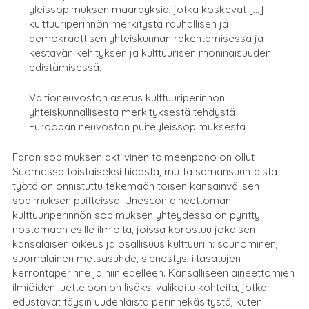
yleissopimuksen määräyksiä, jotka koskevat […]
kulttuuriperinnön merkitystä rauhallisen ja
demokraattisen yhteiskunnan rakentamisessa ja
kestävän kehityksen ja kulttuurisen moninaisuuden
edistämisessä.
Valtioneuvoston asetus kulttuuriperinnön
yhteiskunnallisesta merkityksestä tehdystä
Euroopan neuvoston puiteyleissopimuksesta
Faron sopimuksen aktiivinen toimeenpano on ollut
Suomessa toistaiseksi hidasta, mutta samansuuntaista
työtä on onnistuttu tekemään toisen kansainvälisen
sopimuksen puitteissa. Unescon aineettoman
kulttuuriperinnön sopimuksen yhteydessä on pyritty
nostamaan esille ilmiöitä, joissa korostuu jokaisen
kansalaisen oikeus ja osallisuus kulttuuriin: saunominen,
suomalainen metsäsuhde, sienestys, iltasatujen
kerrontaperinne ja niin edelleen. Kansalliseen aineettomien
ilmiöiden luetteloon on lisäksi valikoitu kohteita, jotka
edustavat täysin uudenlaista perinnekäsitystä, kuten