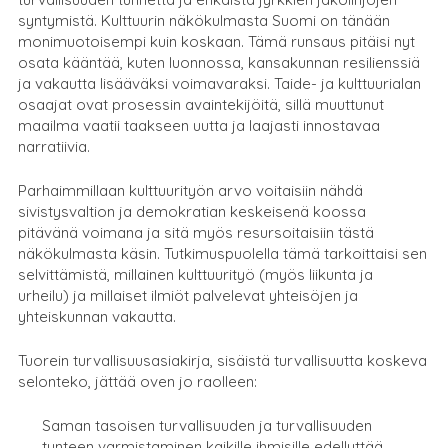
syntymistä. Kulttuurin näkökulmasta Suomi on tänään
monimuotoisempi kuin koskaan. Tämä runsaus pitäisi nyt
osata kääntää, kuten luonnossa, kansakunnan resilienssiä
ja vakautta lisääväksi voimavaraksi. Taide- ja kulttuurialan
osaajat ovat prosessin avaintekijöitä, sillä muuttunut
maailma vaatii taakseen uutta ja laajasti innostavaa
narratiivia.
Parhaimmillaan kulttuurityön arvo voitaisiin nähdä
sivistysvaltion ja demokratian keskeisenä koossa
pitävänä voimana ja sitä myös resursoitaisiin tästä
näkökulmasta käsin. Tutkimuspuolella tämä tarkoittaisi sen
selvittämistä, millainen kulttuurityö (myös liikunta ja
urheilu) ja millaiset ilmiöt palvelevat yhteisöjen ja
yhteiskunnan vakautta.
Tuorein turvallisuusasiakirja, sisäistä turvallisuutta koskeva
selonteko, jättää oven jo raolleen:
Saman tasoisen turvallisuuden ja turvallisuuden
tunteen varmistaminen kaikille ihmisille edellyttää