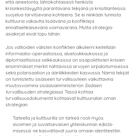
että aineetonta, lähtökohtaisesti henkistä
kriisinkestävyyttä parantavana tekijänä ja kriisitilanteissa
suojelua tarvitsevana kohteena. Se ei niinkään tunnista
kulttuuria vakautta lisäävänä ja konflikteja
ennaltaehkäisevänä voimavarana. Mutta strategia-
asiakirjat eivät lopu tähän.
Jos valtioiden välisten konfliktien alkuliemi keitellään
informaatio-operaatioissa, alueloukkauksissa ja
diplomaattisissa selkkauksissa on sisäpoliittisten kriisien
ensimmäiset merkit nähtävissä arvojen sirpaloitumisessa
sekä polarisaation ja ääriliikkeiden kasvussa. Nämä tekijät
on tunnistettu sisäiseen turvallisuuteen vaikuttavina
muutosvoimina sisäasiainministeriön
Sisäisen
turvallisuuden strategiassa
. Tässä kohtaa
turvallisuusdokumentit kohtaavat kulttuurialan oman
strategian:
Taiteella ja kulttuurilla on tärkeä rooli myös
avoimen ja suvaitsevaisen yhteiskunnan edistä-
misessä: ne kasvattavat juuria omaan identiteettiin