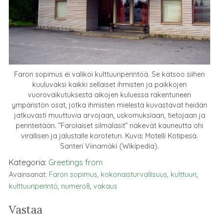
Faron sopimus ei valikoi kulttuuriperintöä. Se katsoo siihen
kuuluvaksi kaikki sellaiset ihmisten ja paikkojen
vuorovaikutuksesta aikojen kuluessa rakentuneen
ympäristön osat, jotka ihmisten mielestä kuvastavat heidän
jatkuvasti muuttuvia arvojaan, uskomuksiaan, tietojaan ja
perinteitään. ”Farolaiset silmälasit” näkevät kauneutta ohi
virallisen ja jalustalle korotetun. Kuva: Motelli Kotipesä.
Santeri Viinamäki (Wikipedia).
Kategoria:
Greetings from
Avainsanat:
Faron sopimus
,
kokonaisturvallisuus
,
kulttuuri
,
kulttuuriperintö
,
numero8
,
vakaus
Vastaa