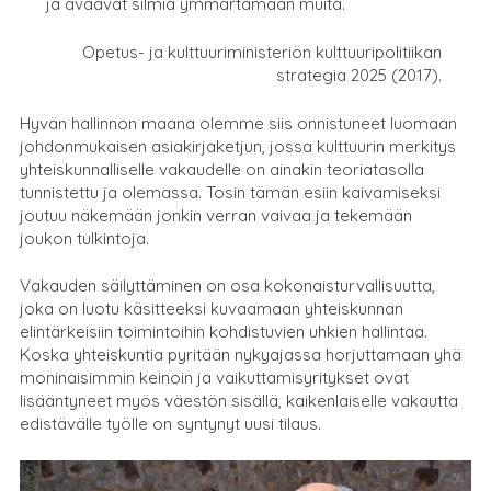
ja avaavat silmiä ymmärtämään muita.
Opetus- ja kulttuuriministeriön kulttuuripolitiikan
strategia 2025 (2017).
Hyvän hallinnon maana olemme siis onnistuneet luomaan
johdonmukaisen asiakirjaketjun, jossa kulttuurin merkitys
yhteiskunnalliselle vakaudelle on ainakin teoriatasolla
tunnistettu ja olemassa.
Tosin tämän esiin kaivamiseksi
joutuu näkemään jonkin verran vaivaa ja tekemään
joukon tulkintoja.
Vakauden säilyttäminen on osa kokonaisturvallisuutta,
joka on luotu käsitteeksi kuvaamaan yhteiskunnan
elintärkeisiin toimintoihin kohdistuvien uhkien hallintaa.
Koska yhteiskuntia pyritään nykyajassa horjuttamaan yhä
moninaisimmin keinoin ja vaikuttamisyritykset ovat
lisääntyneet myös väestön sisällä, kaikenlaiselle vakautta
edistävälle työlle on syntynyt uusi tilaus.