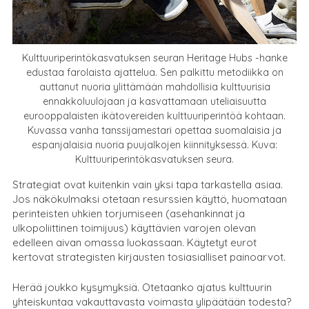
Kulttuuriperintökasvatuksen seuran Heritage Hubs -hanke
edustaa farolaista ajattelua. Sen palkittu metodiikka on
auttanut nuoria ylittämään mahdollisia kulttuurisia
ennakkoluulojaan ja kasvattamaan uteliaisuutta
eurooppalaisten ikätovereiden kulttuuriperintöä kohtaan.
Kuvassa vanha tanssijamestari opettaa suomalaisia ja
espanjalaisia nuoria puujalkojen kiinnityksessä. Kuva:
Kulttuuriperintökasvatuksen seura.
Strategiat ovat kuitenkin vain yksi tapa tarkastella asiaa.
Jos näkökulmaksi otetaan resurssien käyttö, huomataan
perinteisten uhkien torjumiseen (asehankinnat ja
ulkopoliittinen toimijuus) käyttävien varojen olevan
edelleen aivan omassa luokassaan. Käytetyt eurot
kertovat strategisten kirjausten tosiasialliset painoarvot.
Herää joukko kysymyksiä. Otetaanko ajatus kulttuurin
yhteiskuntaa vakauttavasta voimasta ylipäätään todesta?