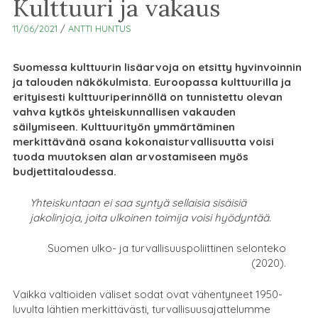
Kulttuuri ja vakaus
11/06/2021
/
ANTTI HUNTUS
Suomessa kulttuurin lisäarvoja on etsitty hyvinvoinnin
ja talouden näkökulmista. Euroopassa kulttuurilla ja
erityisesti kulttuuriperinnöllä on tunnistettu olevan
vahva kytkös yhteiskunnallisen vakauden
säilymiseen. Kulttuurityön ymmärtäminen
merkittävänä osana kokonaisturvallisuutta voisi
tuoda muutoksen alan arvostamiseen myös
budjettitaloudessa.
Yhteiskuntaan ei saa syntyä sellaisia sisäisiä
jakolinjoja, joita ulkoinen toimija voisi hyödyntää.
Suomen ulko- ja turvallisuuspoliittinen selonteko
(2020).
Vaikka valtioiden väliset sodat ovat vähentyneet 1950-
luvulta lähtien merkittävästi, turvallisuusajattelumme