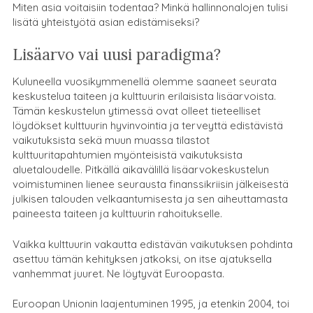
Miten asia voitaisiin todentaa? Minkä hallinnonalojen tulisi
lisätä yhteistyötä asian edistämiseksi?
Lisäarvo vai uusi paradigma?
Kuluneella vuosikymmenellä olemme saaneet seurata
keskustelua taiteen ja kulttuurin erilaisista lisäarvoista.
Tämän keskustelun ytimessä ovat olleet tieteelliset
löydökset kulttuurin hyvinvointia ja terveyttä edistävistä
vaikutuksista sekä muun muassa tilastot
kulttuuritapahtumien myönteisistä vaikutuksista
aluetaloudelle. Pitkällä aikavälillä lisäarvokeskustelun
voimistuminen lienee seurausta finanssikriisin jälkeisestä
julkisen talouden velkaantumisesta ja sen aiheuttamasta
paineesta taiteen ja kulttuurin rahoitukselle.
Vaikka kulttuurin vakautta edistävän vaikutuksen pohdinta
asettuu tämän kehityksen jatkoksi, on itse ajatuksella
vanhemmat juuret. Ne löytyvät Euroopasta.
Euroopan Unionin laajentuminen 1995, ja etenkin 2004, toi