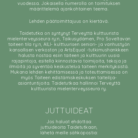
vuodessa. Jokaisella numerolla on toimituksen
määrittelemä ajankohtainen teema.
Lehden päätoimittajuus on kiertävä.
Taidetutka on syntynyt Terveyttä kulttuurista
mielenterveysseura ry:n, Taikusydämen, Pro Soveltavan
taiteen tila ry:n, AILI- kulttuurisen seniori- ja vanhustyön
kansallisen verkoston ja ArtsEqual -tutkimushankkeen
halusta nostaa esiin taiteen ja kulttuurin uusia
rajapintoja, esitellä kiinnostavia toimijoita, tekoja ja
ilmiöitä ja syventää keskustelua taiteen merkityksistä.
Mukana lehden kehittämisessä ja toteuttamisessa on
myös Taiteen edistämiskeskuksen taiteilija-
asiantuntijoita. Taidetutkaa hallinnoi Terveyttä
kulttuurista mielenterveysseura ry.
JUTTUIDEAT
Jos haluat ehdottaa
juttuideoita Taidetutkaan,
lähetä meille sähköpostia: