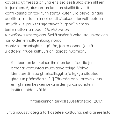
kovassa ytimessä on yhä ensisijaisesti ulkoisten uhkien
torjuminen. Ajatus oman kansan sisällä itävistä
konflikteista on toki tunnistettu, kuten yllä oleva lainaus
osoittaa, mutta hallinnollisesti sisäiseen turvallisuuteen
liittyvät kysymykset sijoittuvat ”turpoa” hieman
tuntemattomampaan
Yhteiskunnan
turvallisuusstrategiaan
. Siellä sisäistä vakautta uhkaavien
häiriöiden ennaltaehkäisy nojaa
moniviranomaisyhteistyöhön, jonka osana (ehkä
yllättäen) myös kulttuuri on laajasti huomioitu:
Kulttuuri on keskeinen ihmisen identiteettiä ja
omanarvontuntoa muovaava tekijä. Vahva
identiteetti lisää yhteisöllisyyttä ja kykyä sitoutua
yhteisiin päämääriin. […] Tärkeää on vuorovaikutus
eri ryhmien kesken sekä niiden ja kansallisten
instituutioiden välillä.
Yhteiskunnan turvallisuusstrategia (2017).
Turvallisuusstrategia tarkastelee kulttuuria, sekä aineellista