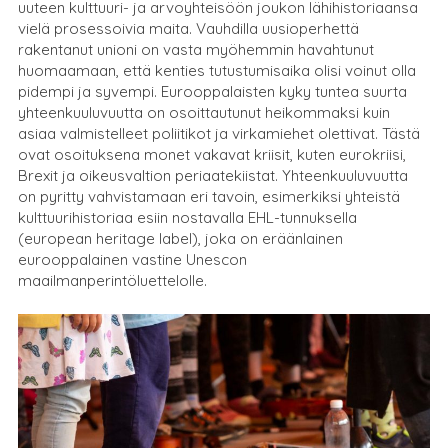
uuteen kulttuuri- ja arvoyhteisöön joukon lähihistoriaansa
vielä prosessoivia maita. Vauhdilla uusioperhettä
rakentanut unioni on vasta myöhemmin havahtunut
huomaamaan, että kenties tutustumisaika olisi voinut olla
pidempi ja syvempi. Eurooppalaisten kyky tuntea suurta
yhteenkuuluvuutta on osoittautunut heikommaksi kuin
asiaa valmistelleet poliitikot ja virkamiehet olettivat. Tästä
ovat osoituksena monet vakavat kriisit, kuten eurokriisi,
Brexit ja oikeusvaltion periaatekiistat. Yhteenkuuluvuutta
on pyritty vahvistamaan eri tavoin, esimerkiksi yhteistä
kulttuurihistoriaa esiin nostavalla EHL-tunnuksella
(european heritage label), joka on eräänlainen
eurooppalainen vastine Unescon
maailmanperintöluettelolle.