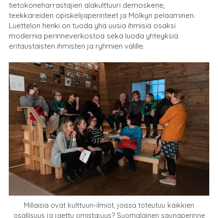
tietokoneharrastajien alakulttuuri demoskene,
teekkareiden opiskelijaperinteet ja Mölkyn pelaaminen.
Luettelon henki on tuoda yhä uusia ihmisiä osaksi
modernia perinneverkostoa sekä luoda yhteyksiä
eritaustaisten ihmisten ja ryhmien välille.
Millaisia ovat kulttuuri-ilmiöt, joissa toteutuu kaikkien
osallisuus ja jaettu omistajuus? Suomalainen saunaperinne