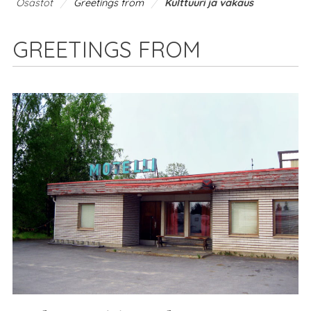
/
/
Osastot
Greetings from
Kulttuuri ja vakaus
GREETINGS FROM