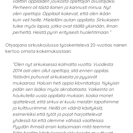
valittiin oppilaiden joukosta opettajan avustajaksi.
Perheeni oli tästä iloinen ja kannusti minua. Nyt
olen opettaja. Oppilaat kokevat, että olen ikään
kuin veli heille. Mielelläni autan oppilaita. Sirkukseen
tulee myös lapsia, jotka ovat täällä yksinään, ilman
perhettä. Heistä pyrin erityisesti huolehtimaan.”
Ohjaajana sirkuskoulussa työskentelevä 20-vuotias nainen
kertoo omista kokemuksistaan:
”Olen nyt sirkuksessa kolmatta vuotta. Vuodesta
2014 asti olen ollut opettaja, sitä ennen oppilas.
Ystäväni puhuivat sirkuksesta ja pyysivät
mukaansa. Halusin heti oppia klovnitaitoja. Nykyisin
pidän sen lisäksi myös akrobatiasta. Vaikeinta on
houkutella uusia oppilaita mukaan, koska monet
ajattelevat, että sirkus ei kuulu meidän tapoihimme
ja kulttuuriimme. Heillä on vääriä käsityksiä,
esimerkiksi että tytöt ja pojat harjoittelevat
yhdessä tai että olemme vähissä vaatteissa.
Pyydän ihmisiä ensin katsomaan mitä teemme.
Näin heidän käsityksensä sirkuksesta muuttuvat.