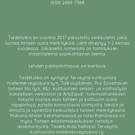
ISSN 2489-7388
Taidetutka on vuonna 2017 perustettu verkkolehti, joka
luotaa taiteen uusia merkityksiä. Lehti ilmestyy 1-2 kertaa
vuodessa. Jokaisella numerolla on toimituksen
määrittelemä ajankohtainen teema.
Lehden päätoimittajuus on kiertävä.
Taidetutka on syntynyt Terveyttä kulttuurista
mielenterveysseura ry:n, Taikusydämen, Pro Soveltavan
taiteen tila ry:n, AILI- kulttuurisen seniori- ja vanhustyön
kansallisen verkoston ja ArtsEqual -tutkimushankkeen
halusta nostaa esiin taiteen ja kulttuurin uusia
rajapintoja, esitellä kiinnostavia toimijoita, tekoja ja
ilmiöitä ja syventää keskustelua taiteen merkityksistä.
Mukana lehden kehittämisessä ja toteuttamisessa on
myös Taiteen edistämiskeskuksen taiteilija-
asiantuntijoita. Taidetutkaa hallinnoi Terveyttä
kulttuurista mielenterveysseura ry.