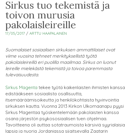
Sirkus tuo tekemistä ja
toivon murusia
pakolaisleireille
17/05/2017
/
ARTTU HAAPALAINEN
Suomalaiset sosiaalisen sirkuksen ammattilaiset ovat
viime vuosina tehneet merkityksellistä työtä
pakolaisleireillä eri puolilla maailmaa. Sirkus on luonut
leireille mielekästä tekemistä ja toivoa paremmasta
tulevaisuudesta.
Sirkus Magenta
tekee työtä kaikenlaisten ihmisten kanssa
edistääkseen sosiaalista osallisuutta,
itsemääräämisoikeutta ja henkilökohtaista hyvinvointia
sirkuksen kautta. Vuonna 2013 Kirkon Ulkomaanapu pyysi
Sirkus Magentaa työskentelemään pakolaisten kanssa
osana järjestön psykososiaalisen tuen ohjelmaa.
Tavoitteena oli auttaa sotatraumoista kärsiviä syyrialaisia
lapsia ja nuoria Jordaniassa sijaitsevalla Zaatarin