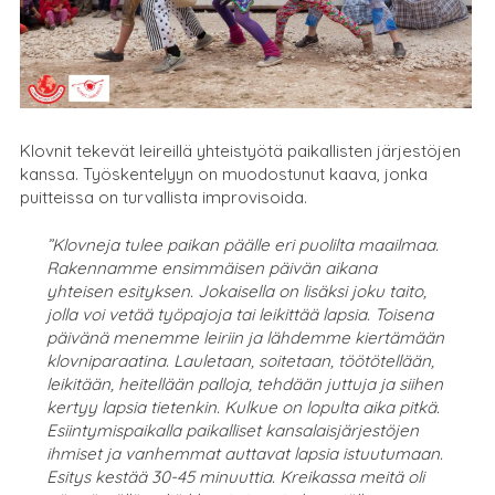
Klovnit tekevät leireillä yhteistyötä paikallisten järjestöjen
kanssa. Työskentelyyn on muodostunut kaava, jonka
puitteissa on turvallista improvisoida.
”Klovneja tulee paikan päälle eri puolilta maailmaa.
Rakennamme ensimmäisen päivän aikana
yhteisen esityksen. Jokaisella on lisäksi joku taito,
jolla voi vetää työpajoja tai leikittää lapsia. Toisena
päivänä menemme leiriin ja lähdemme kiertämään
klovniparaatina. Lauletaan, soitetaan, töötötellään,
leikitään, heitellään palloja, tehdään juttuja ja siihen
kertyy lapsia tietenkin. Kulkue on lopulta aika pitkä.
Esiintymispaikalla paikalliset kansalaisjärjestöjen
ihmiset ja vanhemmat auttavat lapsia istuutumaan.
Esitys kestää 30-45 minuuttia. Kreikassa meitä oli