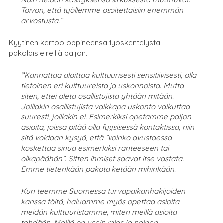
Toivon, että työllemme osoitettaisiin enemmän
arvostusta.”
Kyytinen kertoo oppineensa työskentelystä
pakolaisleireillä paljon.
”
Kannattaa aloittaa kulttuurisesti sensitiivisesti, olla
tietoinen eri kulttuureista ja uskonnoista. Mutta
siten, ettei oleta osallistujista yhtään mitään.
Joillakin osallistujista vaikkapa uskonto vaikuttaa
suuresti, joillakin ei. Esimerkiksi opetamme paljon
asioita, joissa pitää olla fyysisessä kontaktissa, niin
sitä voidaan kysyä, että ”voinko avustaessa
koskettaa sinua esimerkiksi ranteeseen tai
olkapäähän”. Sitten ihmiset saavat itse vastata.
Emme tietenkään pakota ketään mihinkään.
Kun teemme Suomessa turvapaikanhakijoiden
kanssa töitä, haluamme myös opettaa asioita
meidän kulttuuristamme, miten meillä asioita
tehdään. Meillä on usein mies ja nainen