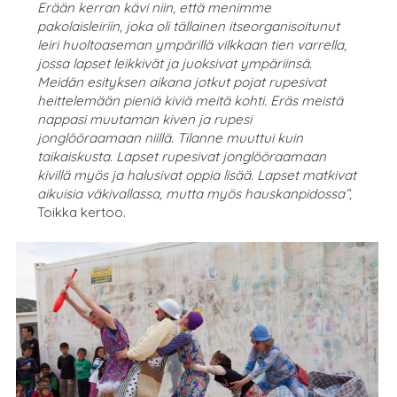
Erään kerran kävi niin, että menimme
pakolaisleiriin, joka oli tällainen itseorganisoitunut
leiri huoltoaseman ympärillä vilkkaan tien varrella,
jossa lapset leikkivät ja juoksivat ympäriinsä.
Meidän esityksen aikana jotkut pojat rupesivat
heittelemään pieniä kiviä meitä kohti. Eräs meistä
nappasi muutaman kiven ja rupesi
jonglööraamaan niillä. Tilanne muuttui kuin
taikaiskusta. Lapset rupesivat jonglööraamaan
kivillä myös ja halusivat oppia lisää. Lapset matkivat
aikuisia väkivallassa, mutta myös hauskanpidossa”,
Toikka kertoo.