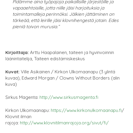
Pidämme aina työpajoja paikallisille järjestöille ja
vapaaehtoisille, jotta niille jäisi harjoituksia ja
toimintamalleja perinnöksi. Jälkien jättäminen on
tärkeää, että leirille jäisi klovnihengestä jotain. Edes
pieniä toivon murusia.”
Kirjoittaja:
Arttu Haapalainen, taiteen ja hyvinvoinnin
läänintaitelija, Taiteen edistämiskeskus
Kuvat:
Ville Asikainen / Kirkon Ulkomaanapu (3 ylintä
kuvaa), Edward Morgan / Clowns Without Borders (alin
kuva)
Sirkus Magenta:
http://www.sirkusmagenta.fi
Kirkon Ulkomaanapu:
https://www.kirkonulkomaanapu.fi
/
Klovnit ilman
rajoja:
http://www.klovnitilmanrajoja.org/sivut/fi/