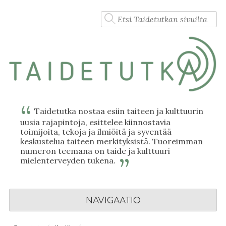
Skip
Haku:
to
content
Taidetutka nostaa esiin taiteen ja kulttuurin
uusia rajapintoja, esittelee kiinnostavia
toimijoita, tekoja ja ilmiöitä ja syventää
keskustelua taiteen merkityksistä. Tuoreimman
numeron teemana on taide ja kulttuuri
mielenterveyden tukena.
NAVIGAATIO