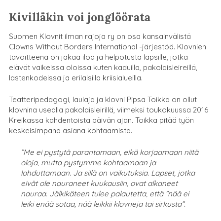
Kivilläkin voi jonglöörata
Suomen Klovnit ilman rajoja ry on osa kansainvälistä
Clowns Without Borders International -järjestöä. Klovnien
tavoitteena on jakaa iloa ja helpotusta lapsille, jotka
elävät vaikeissa oloissa kuten kaduilla, pakolaisleireillä,
lastenkodeissa ja erilaisilla kriisialueilla.
Teatteripedagogi, laulaja ja klovni Pipsa Toikka on ollut
klovnina usealla pakolaisleirillä, viimeksi toukokuussa 2016
Kreikassa kahdentoista päivän ajan. Toikka pitää työn
keskeisimpänä asiana kohtaamista.
”Me ei pystytä parantamaan, eikä korjaamaan niitä
oloja, mutta pystymme kohtaamaan ja
lohduttamaan. Ja sillä on vaikutuksia. Lapset, jotka
eivät ole nauraneet kuukausiin, ovat alkaneet
nauraa. Jälkikäteen tulee palautetta, että ”nää ei
leiki enää sotaa, nää leikkii klovneja tai sirkusta”.