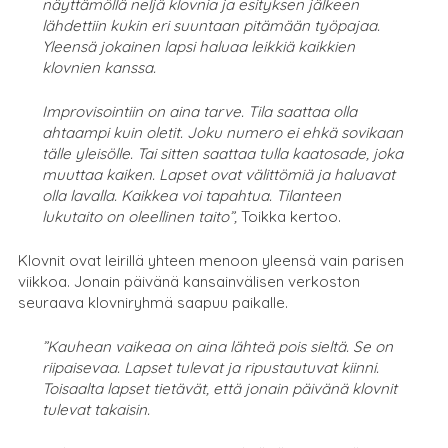
näyttämöllä neljä klovnia ja esityksen jälkeen
lähdettiin kukin eri suuntaan pitämään työpajaa.
Yleensä jokainen lapsi haluaa leikkiä kaikkien
klovnien kanssa.
Improvisointiin on aina tarve. Tila saattaa olla
ahtaampi kuin oletit. Joku numero ei ehkä sovikaan
tälle yleisölle. Tai sitten saattaa tulla kaatosade, joka
muuttaa kaiken. Lapset ovat välittömiä ja haluavat
olla lavalla. Kaikkea voi tapahtua. Tilanteen
lukutaito on oleellinen taito”,
Toikka kertoo.
Klovnit ovat leirillä yhteen menoon yleensä vain parisen
viikkoa. Jonain päivänä kansainvälisen verkoston
seuraava klovniryhmä saapuu paikalle.
”Kauhean vaikeaa on aina lähteä pois sieltä. Se on
riipaisevaa. Lapset tulevat ja ripustautuvat kiinni.
Toisaalta lapset tietävät, että jonain päivänä klovnit
tulevat takaisin.