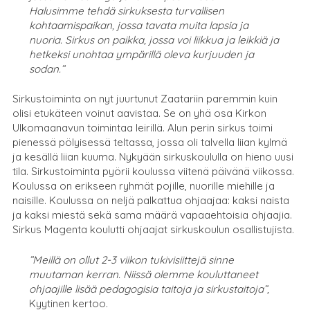
Halusimme tehdä sirkuksesta turvallisen
kohtaamispaikan, jossa tavata muita lapsia ja
nuoria. Sirkus on paikka, jossa voi liikkua ja leikkiä ja
hetkeksi unohtaa ympärillä oleva kurjuuden ja
sodan.”
Sirkustoiminta on nyt juurtunut Zaatariin paremmin kuin
olisi etukäteen voinut aavistaa. Se on yhä osa Kirkon
Ulkomaanavun toimintaa leirillä. Alun perin sirkus toimi
pienessä pölyisessä teltassa, jossa oli talvella liian kylmä
ja kesällä liian kuuma. Nykyään sirkuskoululla on hieno uusi
tila. Sirkustoiminta pyörii koulussa viitenä päivänä viikossa.
Koulussa on erikseen ryhmät pojille, nuorille miehille ja
naisille. Koulussa on neljä palkattua ohjaajaa: kaksi naista
ja kaksi miestä sekä sama määrä vapaaehtoisia ohjaajia.
Sirkus Magenta koulutti ohjaajat sirkuskoulun osallistujista.
”Meillä on ollut 2-3 viikon tukivisiittejä sinne
muutaman kerran. Niissä olemme kouluttaneet
ohjaajille lisää pedagogisia taitoja ja sirkustaitoja”,
Kyytinen kertoo.