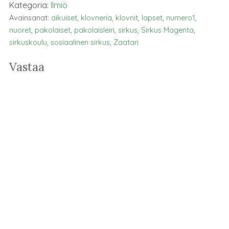
Kategoria:
Ilmiö
Avainsanat:
aikuiset
,
klovneria
,
klovnit
,
lapset
,
numero1
,
nuoret
,
pakolaiset
,
pakolaisleiri
,
sirkus
,
Sirkus Magenta
,
sirkuskoulu
,
sosiaalinen sirkus
,
Zaatari
Vastaa