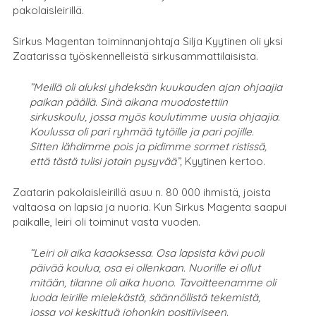
pakolaisleirillä.
Sirkus Magentan toiminnanjohtaja Silja Kyytinen oli yksi
Zaatarissa työskennelleistä sirkusammattilaisista.
”Meillä oli aluksi yhdeksän kuukauden ajan ohjaajia
paikan päällä. Sinä aikana muodostettiin
sirkuskoulu, jossa myös koulutimme uusia ohjaajia.
Koulussa oli pari ryhmää tytöille ja pari pojille.
Sitten lähdimme pois ja pidimme sormet ristissä,
että tästä tulisi jotain pysyvää”,
Kyytinen kertoo.
Zaatarin pakolaisleirillä asuu n. 80 000 ihmistä, joista
valtaosa on lapsia ja nuoria. Kun Sirkus Magenta saapui
paikalle, leiri oli toiminut vasta vuoden.
”Leiri oli aika kaaoksessa. Osa lapsista kävi puoli
päivää koulua, osa ei ollenkaan. Nuorille ei ollut
mitään, tilanne oli aika huono. Tavoitteenamme oli
luoda leirille mielekästä, säännöllistä tekemistä,
jossa voi keskittyä johonkin positiiviseen.