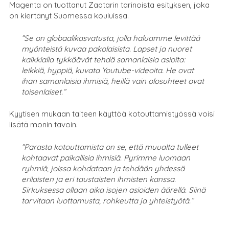
Magenta on tuottanut Zaatarin tarinoista esityksen, joka
on kiertänyt Suomessa kouluissa.
”Se on globaalikasvatusta, jolla haluamme levittää
myönteistä kuvaa pakolaisista. Lapset ja nuoret
kaikkialla tykkäävät tehdä samanlaisia asioita:
leikkiä, hyppiä, kuvata Youtube-videoita. He ovat
ihan samanlaisia ihmisiä, heillä vain olosuhteet ovat
toisenlaiset.”
Kyytisen mukaan taiteen käyttöä kotouttamistyössä voisi
lisätä monin tavoin.
”Parasta kotouttamista on se, että muualta tulleet
kohtaavat paikallisia ihmisiä. Pyrimme luomaan
ryhmiä, joissa kohdataan ja tehdään yhdessä
erilaisten ja eri taustaisten ihmisten kanssa.
Sirkuksessa ollaan aika isojen asioiden äärellä. Siinä
tarvitaan luottamusta, rohkeutta ja yhteistyötä.”