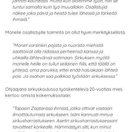
jännitti kauheasti. Mutta kun aloitimme työn, niin se
tuntui samalta kuin työ muuallakin. Osallistujia
näkee joka päivä ja heistä tulee läheisiä ja tärkeitä
ihmisiä.”
Monelle osallistujille toiminta on ollut hyvin merkityksellistä.
”Monet varsinkin pojista ja nuorista miehistä
saattoivat olla riidoissa perheensä kanssa ja
uhkailla lähtevänsä sotimaan. Sirkuksen myötä
monelle heille on tullut sellainen fiilis, että täällä on
yhteisö, oma porukka, ettei enää haluakaan lähteä
pois. Ja osahan saa palkkaa työstään sirkuksessa.”
Ohjaajana sirkuskoulussa työskentelevä 20-vuotias mies
kertoo omista kokemuksistaan:
”Tapasin Zaatarissa ihmisiä, jotka ottivat vastaan
ilmoittautumisia sirkukseen. Isäni kannusti minua
sirkusharrastukseen. Asetin sirkusharrastuksessani
tavoitteet korkealle. Hämmästyin silti, kun minut