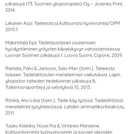
julkaisuja 173. Suomen yliopistopaino Oy – Juvenes Print,
2014.
Liikanen Assi: Taiteesta ja kulttuurista hyvinvointia/OPM
2010:1.
Mäkirintala Eija: Taidetaustaisen osaamisen
hyödyntäminen yritysten kilpailukyvyn vahvistamisessa.
Luovan Suomen julkaisuja 1. Luova Suomi, Cupore, 2009.
Rantala, Pälvi & Jansson, Satu-Mari (toim.). Taiteesta
toiseen. Taidelähtöisten menetelmien vaikutuksia. Lapin
yliopiston taiteiden tiedekunnan julkaisuja B.
Tutkimusraportteja ja selvityksiä 10, 2013.
Rönkä, Anu-Liisa (toim.). Taide käy työssä: Taidelähtöisiä
menetelmiä työyhteisöissä. Lahden ammattikorkeakoulu,
2011.
Tuisku Katinka, Houni Pia & Virtanen Marianne.
Kulttuuritoiminta työhyvinvoinnin ja luovien ideoiden