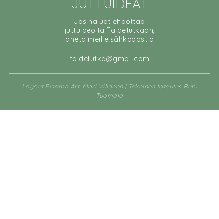
JUTTUIDEAT
Jos haluat ehdottaa
juttuideoita Taidetutkaan,
lähetä meille sähköpostia:
taidetutka@gmail.com
Layout Pisama Art, Mari Villanen | Tekninen toteutus Bubi
Tuomala