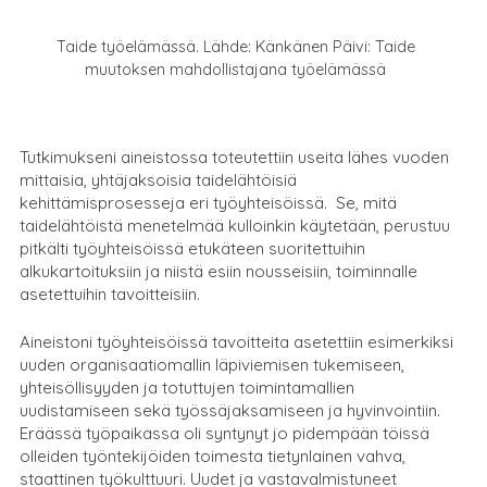
Taide työelämässä. Lähde: Känkänen Päivi: Taide
muutoksen mahdollistajana työelämässä
Tutkimukseni aineistossa toteutettiin useita lähes vuoden
mittaisia, yhtäjaksoisia taidelähtöisiä
kehittämisprosesseja eri työyhteisöissä. Se, mitä
taidelähtöistä menetelmää kulloinkin käytetään, perustuu
pitkälti työyhteisöissä etukäteen suoritettuihin
alkukartoituksiin ja niistä esiin nousseisiin, toiminnalle
asetettuihin tavoitteisiin.
Aineistoni työyhteisöissä tavoitteita asetettiin esimerkiksi
uuden organisaatiomallin läpiviemisen tukemiseen,
yhteisöllisyyden ja totuttujen toimintamallien
uudistamiseen sekä työssäjaksamiseen ja hyvinvointiin.
Eräässä työpaikassa oli syntynyt jo pidempään töissä
olleiden työntekijöiden toimesta tietynlainen vahva,
staattinen työkulttuuri. Uudet ja vastavalmistuneet