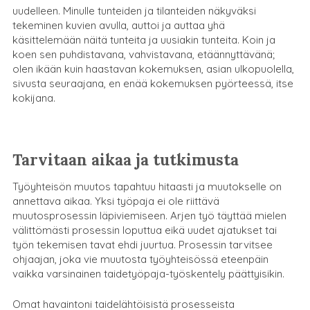
uudelleen. Minulle tunteiden ja tilanteiden näkyväksi
tekeminen kuvien avulla, auttoi ja auttaa yhä
käsittelemään näitä tunteita ja uusiakin tunteita. Koin ja
koen sen puhdistavana, vahvistavana, etäännyttävänä;
olen ikään kuin haastavan kokemuksen, asian ulkopuolella,
sivusta seuraajana, en enää kokemuksen pyörteessä, itse
kokijana.
Tarvitaan aikaa ja tutkimusta
Työyhteisön muutos tapahtuu hitaasti ja muutokselle on
annettava aikaa. Yksi työpaja ei ole riittävä
muutosprosessin läpiviemiseen. Arjen työ täyttää mielen
välittömästi prosessin loputtua eikä uudet ajatukset tai
työn tekemisen tavat ehdi juurtua. Prosessin tarvitsee
ohjaajan, joka vie muutosta työyhteisössä eteenpäin
vaikka varsinainen taidetyöpaja-työskentely päättyisikin.
Omat havaintoni taidelähtöisistä prosesseista