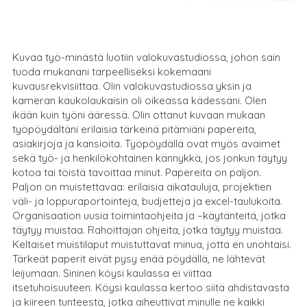
Kuvaa työ-minästä luotiin valokuvastudiossa, johon sain
tuoda mukanani tarpeelliseksi kokemaani
kuvausrekvisiittaa. Olin valokuvastudiossa yksin ja
kameran kaukolaukaisin oli oikeassa kädessäni. Olen
ikään kuin työni ääressä. Olin ottanut kuvaan mukaan
työpöydältäni erilaisia tärkeinä pitämiäni papereita,
asiakirjoja ja kansioita. Työpöydällä ovat myös avaimet
sekä työ- ja henkilökohtainen kännykkä, jos jonkun täytyy
kotoa tai töistä tavoittaa minut. Papereita on paljon.
Paljon on muistettavaa: erilaisia aikatauluja, projektien
väli- ja loppuraportointeja, budjetteja ja excel-taulukoita.
Organisaation uusia toimintaohjeita ja –käytänteitä, jotka
täytyy muistaa. Rahoittajan ohjeita, jotka täytyy muistaa.
Keltaiset muistilaput muistuttavat minua, jotta en unohtaisi.
Tärkeät paperit eivät pysy enää pöydällä, ne lähtevät
leijumaan. Sininen köysi kaulassa ei viittaa
itsetuhoisuuteen. Köysi kaulassa kertoo siitä ahdistavasta
ja kiireen tunteesta, jotka aiheuttivat minulle ne kaikki