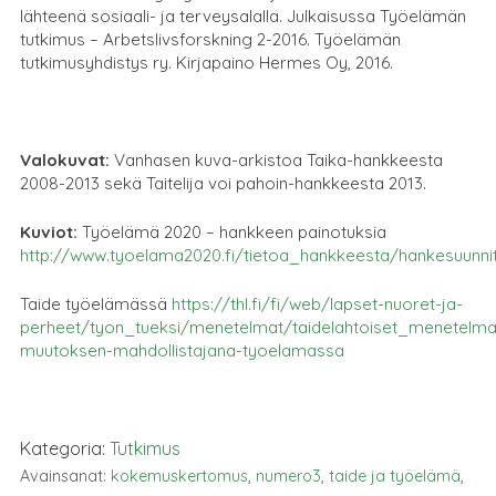
lähteenä sosiaali- ja terveysalalla. Julkaisussa Työelämän
tutkimus – Arbetslivsforskning 2-2016. Työelämän
tutkimusyhdistys ry. Kirjapaino Hermes Oy, 2016.
Valokuvat:
Vanhasen kuva-arkistoa Taika-hankkeesta
2008-2013 sekä Taitelija voi pahoin-hankkeesta 2013.
Kuviot:
Työelämä 2020 – hankkeen painotuksia
http://www.tyoelama2020.fi/tietoa_hankkeesta/hankesuunni
Taide työelämässä
https://thl.fi/fi/web/lapset-nuoret-ja-
perheet/tyon_tueksi/menetelmat/taidelahtoiset_menetelma
muutoksen-mahdollistajana-tyoelamassa
Kategoria:
Tutkimus
Avainsanat:
kokemuskertomus
,
numero3
,
taide ja työelämä
,