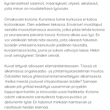
byrokraattiset säännöt, määräykset, ohjeet, aikataulut,
joita minun on noudatettava työssäni.
Omakuvani kotona. Kuristava tunne kurkussa ei katoa
kotonakaan. Olen edelleen liekassa. Eriväriset muistilaput
seinällä muistuttamassa asioista, jotka pitää tehdä kotona
ja seuraavana päivänä töissä. Kotona alkaa uusi työ. En
voi vieläkään tehdä niitä asioita, joita oikeasti haluaisin.
Isoäidin virkkaama keinutuolin päällinen taustalla,
kuvaamassa kotia, juuria ja sukuni vahvoja naisia. Hekin
ovat selviytyneet. Sinäkin selviät.
Kuvat liittyvät silloiseen elämäntilanteeseen. Töissä oli
alkamassa organisaatio -ja johtamisjärjestelmän muutos.
Odoteltiin tietoa yhteistoimintamenettelyjen alkamisesta.
Ketkä meistä joutuvat irtisanottavien listalle? Samaan
aikaan piti yrittää keskittyä useamman projektin
loppuraportointiin ja innovoida uusia hankkeita. Kotona
odotti vakavasta sairaudesta toipuva puoliso ja
abiturientti-tytär. En halunnut minkään häiritsevän ja
rasittavan heidän elämää.