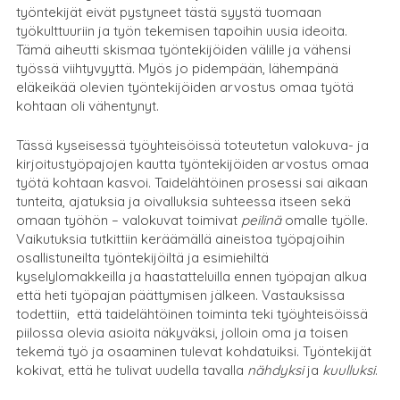
työntekijät eivät pystyneet tästä syystä tuomaan
työkulttuuriin ja työn tekemisen tapoihin uusia ideoita.
Tämä aiheutti skismaa työntekijöiden välille ja vähensi
työssä viihtyvyyttä. Myös jo pidempään, lähempänä
eläkeikää olevien työntekijöiden arvostus omaa työtä
kohtaan oli vähentynyt.
Tässä kyseisessä työyhteisöissä toteutetun valokuva- ja
kirjoitustyöpajojen kautta työntekijöiden arvostus omaa
työtä kohtaan kasvoi. Taidelähtöinen prosessi sai aikaan
tunteita, ajatuksia ja oivalluksia suhteessa itseen sekä
omaan työhön – valokuvat toimivat
peilinä
omalle työlle.
Vaikutuksia tutkittiin keräämällä aineistoa työpajoihin
osallistuneilta työntekijöiltä ja esimiehiltä
kyselylomakkeilla ja haastatteluilla ennen työpajan alkua
että heti työpajan päättymisen jälkeen. Vastauksissa
todettiin, että taidelähtöinen toiminta teki työyhteisöissä
piilossa olevia asioita näkyväksi, jolloin oma ja toisen
tekemä työ ja osaaminen tulevat kohdatuiksi. Työntekijät
kokivat, että he tulivat uudella tavalla
nähdyksi
ja
kuulluksi
.