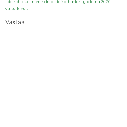
taidelähtöiset menetelmät
,
taika-hanke
,
työelämä 2020
,
vaikuttavuus
Vastaa