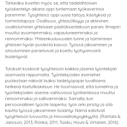
Tärkeäksi koettiin myös se, että taidelähtöisen
työskentelyn aikana oppi tuntemaan työkaverinsa
paremmin. Työyhteisö oppi uusia taitoja, käsityksiä ja
toimintatapoja. Osallisuus, yhteisöllisyys ja aktiivinen
osallistuminen yhteiseen päätöksentekoon parani. Ilmapiiri
muuttui avoimemmaksi, vapautuneemmaksi ja
rennommaksi. Yhteenkuuluvuuden tunne ja toimiminen
yhteisen hyvän puolesta kasvoi. Työssä jaksaminen ja
sitoutuminen parantuivat ja koettu työhyvinvointi
lisääntyivät.
Tulokset koskivat työyhteisön kaikkia jäseniä työntekijän
asemasta riippumatta. Työntekijöiden esimiehet
puolestaan näkivät lisäksi taidetyöpajan luvallisena
hetkenä itsetutkiskeluun. He huomasivat, että tunnelma ja
työntekijöiden asenne vaihtuvissa työtilanteissa muuttui
rennommaksi ja sallivammaksi. Samalla, kun
persoonallinen työote laajentui, työn arki piristyi ja sitä
kautta työssä jaksaminen lisääntyi. Nämä edistivät
työyhteisön luovuutta ja innovaatiokyvykkyyttä. (Rantala &
Jansson, 2013; Rönkä, 2011; Tuisku, Houni & Virtanen. 2016)