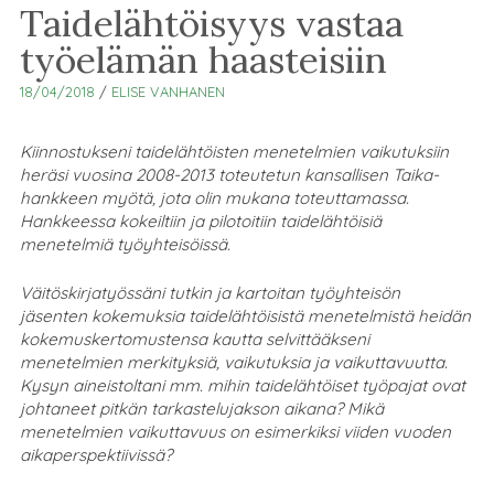
Taidelähtöisyys vastaa
työelämän haasteisiin
18/04/2018
/
ELISE VANHANEN
Kiinnostukseni taidelähtöisten menetelmien vaikutuksiin
heräsi vuosina 2008-2013 toteutetun kansallisen Taika-
hankkeen
myötä, jota olin mukana toteuttamassa.
Hankkeessa kokeiltiin ja pilotoitiin taidelähtöisiä
menetelmiä työyhteisöissä.
Väitöskirjatyössäni tutkin ja kartoitan työyhteisön
jäsenten kokemuksia taidelähtöisistä menetelmistä heidän
kokemuskertomustensa kautta selvittääkseni
menetelmien merkityksiä, vaikutuksia ja vaikuttavuutta.
Kysyn aineistoltani mm. mihin taidelähtöiset työpajat ovat
johtaneet pitkän tarkastelujakson aikana? Mikä
menetelmien vaikuttavuus on esimerkiksi viiden vuoden
aikaperspektiivissä?