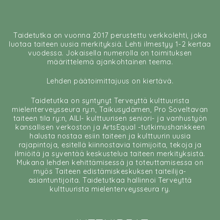
Taidetutka on vuonna 2017 perustettu verkkolehti, joka
luotaa taiteen uusia merkityksiä. Lehti ilmestyy 1-2 kertaa
vuodessa. Jokaisella numerolla on toimituksen
määrittelemä ajankohtainen teema.
Lehden päätoimittajuus on kiertävä.
Taidetutka on syntynyt Terveyttä kulttuurista
mielenterveysseura ry:n, Taikusydämen, Pro Soveltavan
taiteen tila ry:n, AILI- kulttuurisen seniori- ja vanhustyön
kansallisen verkoston ja ArtsEqual -tutkimushankkeen
halusta nostaa esiin taiteen ja kulttuurin uusia
rajapintoja, esitellä kiinnostavia toimijoita, tekoja ja
ilmiöitä ja syventää keskustelua taiteen merkityksistä.
Mukana lehden kehittämisessä ja toteuttamisessa on
myös Taiteen edistämiskeskuksen taiteilija-
asiantuntijoita. Taidetutkaa hallinnoi Terveyttä
kulttuurista mielenterveysseura ry.