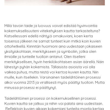
Millä tavoin taide ja luovuus voivat edistää hyvinvointia
kokemuksellisuuteni viitekehyksen kautta tarkasteltuna?
Katsellessani edellä nähtyjä omakuviani, koen kerta
toisensa jälkeen ne samat tunteet kuin mitkä koin kuvien
ottohetkellä. Kiinnitän huomioni aina uudestaan jokaiseen
yksityiskohtaan, merkitykseen ja symboliin, jotka olen
ilmiöille ja tunteille tuolloin antanut. Olen itselleni
merkityksellisen, hyvin henkilökohtaisen asian äärellä. Näin
lähestyn pyhän kokemista. Tällaisista asioista voi olla
vaikea puhua, mutta niistä voi kertoa kuvien kautta. Niin
muille, kuin itsellekin. Varsinainen taidelähtöinen prosessi
alkoi vuonna 2013 ja virallisesti myös päättyi tuolloin. Mutta
minussa prosessi ei päättynyt.
Taidelähtöinen prosessi on kokemuksellinen prosessi.
Kuvien kautta se jatkuu ja niihin voi palata aina uudestaan.
Reflektoin kuvien aikaan kokemiani tunteita monta kertaa