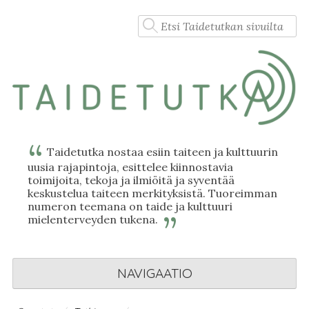
Skip
Haku:
to
content
Taidetutka nostaa esiin taiteen ja kulttuurin
uusia rajapintoja, esittelee kiinnostavia
toimijoita, tekoja ja ilmiöitä ja syventää
keskustelua taiteen merkityksistä. Tuoreimman
numeron teemana on taide ja kulttuuri
mielenterveyden tukena.
NAVIGAATIO