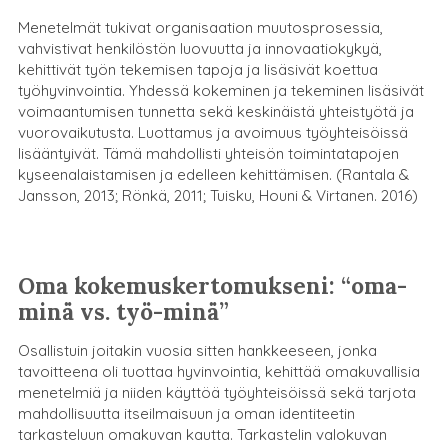
Menetelmät tukivat organisaation muutosprosessia,
vahvistivat henkilöstön luovuutta ja innovaatiokykyä,
kehittivät työn tekemisen tapoja ja lisäsivät koettua
työhyvinvointia. Yhdessä kokeminen ja tekeminen lisäsivät
voimaantumisen tunnetta sekä keskinäistä yhteistyötä ja
vuorovaikutusta. Luottamus ja avoimuus työyhteisöissä
lisääntyivät. Tämä mahdollisti yhteisön toimintatapojen
kyseenalaistamisen ja edelleen kehittämisen. (Rantala &
Jansson, 2013; Rönkä, 2011; Tuisku, Houni & Virtanen. 2016)
Oma kokemuskertomukseni: “oma-
minä vs. työ-minä”
Osallistuin joitakin vuosia sitten hankkeeseen, jonka
tavoitteena oli tuottaa hyvinvointia, kehittää omakuvallisia
menetelmiä ja niiden käyttöä työyhteisöissä sekä tarjota
mahdollisuutta itseilmaisuun ja oman identiteetin
tarkasteluun omakuvan kautta. Tarkastelin valokuvan