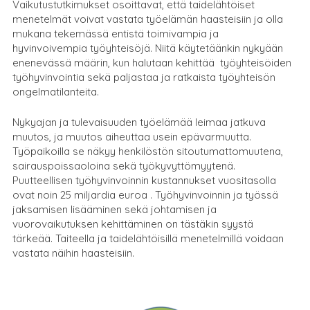
Vaikutustutkimukset osoittavat, että taidelähtöiset
menetelmät voivat vastata työelämän haasteisiin ja olla
mukana tekemässä entistä toimivampia ja
hyvinvoivempia työyhteisöjä. Niitä käytetäänkin nykyään
enenevässä määrin, kun halutaan kehittää työyhteisöiden
työhyvinvointia sekä paljastaa ja ratkaista työyhteisön
ongelmatilanteita.
Nykyajan ja tulevaisuuden työelämää leimaa jatkuva
muutos, ja muutos aiheuttaa usein epävarmuutta.
Työpaikoilla se näkyy henkilöstön sitoutumattomuutena,
sairauspoissaoloina sekä työkyvyttömyytenä.
Puutteellisen työhyvinvoinnin kustannukset vuositasolla
ovat noin 25 miljardia euroa . Työhyvinvoinnin ja työssä
jaksamisen lisääminen sekä johtamisen ja
vuorovaikutuksen kehittäminen on tästäkin syystä
tärkeää. Taiteella ja taidelähtöisillä menetelmillä voidaan
vastata näihin haasteisiin.