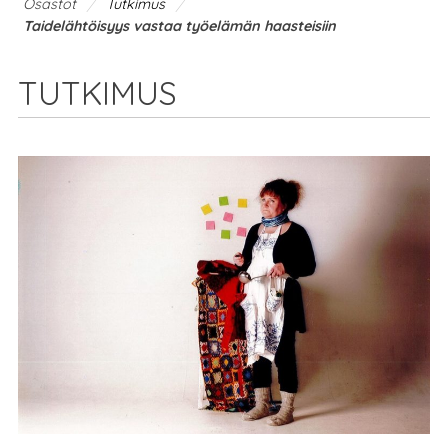
/
/
Osastot
Tutkimus
Taidelähtöisyys vastaa työelämän haasteisiin
TUTKIMUS