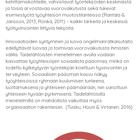
kehittämiskohteille, vahvistavat työntekijöiden keskinäistä
ja toisia arvostavaa vuorovaikutusta sekä tukevat
esimiestyötä työyhteisön muutostilanteissa (Rantala &
Jansson, 2013; Rönkä, 2011) – kaikki tärkeitä ja keskeisiä
työhyvinvointiin liittyviä tekijöitä.
Innovaatioiden syntyminen ja luova ongelmanratkaisutaito
edellyttävät luovaa ja toimivaa vuorovaikutusta ihmisten
välillä. Taidelähtöisten menetelmien avulla voidaan
kasvattaa työyhteisöijen sosiaalista pääomaa, minkä on
todettu kytkeytyvän työntekijän koettuun hyvinvointiin ja
terveyteen. Sosiaalisen pääoman kasvu näkyy
työyhteisöissä ryhmään kuulumisen tunteena,
luottamuksena ja yhteiseen päämäärään, niin sanottuun
yhteiseen hyvään pyrkimisenä. Taidelähtöisillä
menetelmillä on mahdollista vaikuttaa myös
organisaation rakenteisiin. (Tuisku, Houni & Virtanen. 2016)