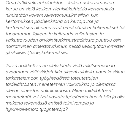
Oma tutkimukseni aineiston – kokemuskertomusten –
keruu on vielä kesken. Henkilökohtaisia kertomuksia
nimitetään kokemuskertomuksiksi silloin, kun
kertomuksen päähenkilönä on kertoja itse ja
kertomuksen aiheena ovat omakohtaiset kokemukset tai
tapahtumat. Taiteen ja kulttuurin vaikutusten ja
vaikuttavuuden arviointitutkimustraditiosta puuttuu osin
narratiivinen aineistotutkimus, missä keskitytään ihmisten
yksilöllisiin (taide)kokemuksiin.
Tässä artikkelissa en vielä lähde vielä tulkitsemaan ja
avaamaan väitöskirjatutkimukseni tuloksia, vaan keskityn
tarkastelemaan työyhteisöissä toteutettujen
taidelähtöisten menetelmien vaikutuksia jo olemassa
olevan aineiston näkökulmasta. Miten taidelähtöiset
menetelmät voisivat vastata työelämän haasteisiin ja olla
mukana tekemässä entistä toimivampia ja
hyvinvoivempia työyhteisöjä?