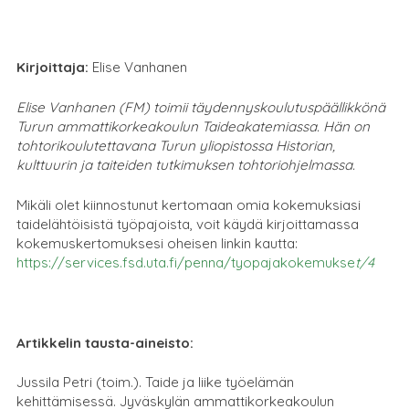
Kirjoittaja:
Elise Vanhanen
Elise Vanhanen (FM) toimii täydennyskoulutuspäällikkönä
Turun ammattikorkeakoulun Taideakatemiassa. Hän on
tohtorikoulutettavana Turun yliopistossa Historian,
kulttuurin ja taiteiden tutkimuksen tohtoriohjelmassa.
Mikäli olet kiinnostunut kertomaan omia kokemuksiasi
taidelähtöisistä työpajoista, voit käydä kirjoittamassa
kokemuskertomuksesi oheisen linkin kautta:
https://services.fsd.uta.fi/penna/tyopajakokemukse
t/4
Artikkelin tausta-aineisto:
Jussila Petri (toim.). Taide ja liike työelämän
kehittämisessä. Jyväskylän ammattikorkeakoulun