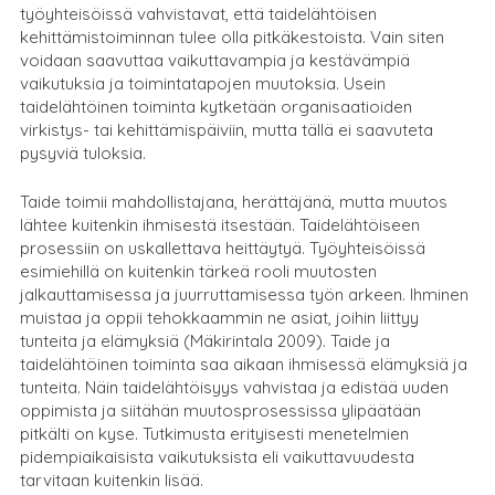
työyhteisöissä vahvistavat, että taidelähtöisen
kehittämistoiminnan tulee olla pitkäkestoista. Vain siten
voidaan saavuttaa vaikuttavampia ja kestävämpiä
vaikutuksia ja toimintatapojen muutoksia. Usein
taidelähtöinen toiminta kytketään organisaatioiden
virkistys- tai kehittämispäiviin, mutta tällä ei saavuteta
pysyviä tuloksia.
Taide toimii mahdollistajana, herättäjänä, mutta muutos
lähtee kuitenkin ihmisestä itsestään. Taidelähtöiseen
prosessiin on uskallettava heittäytyä. Työyhteisöissä
esimiehillä on kuitenkin tärkeä rooli muutosten
jalkauttamisessa ja juurruttamisessa työn arkeen. Ihminen
muistaa ja oppii tehokkaammin ne asiat, joihin liittyy
tunteita ja elämyksiä (Mäkirintala 2009). Taide ja
taidelähtöinen toiminta saa aikaan ihmisessä elämyksiä ja
tunteita. Näin taidelähtöisyys vahvistaa ja edistää uuden
oppimista ja siitähän muutosprosessissa ylipäätään
pitkälti on kyse. Tutkimusta erityisesti menetelmien
pidempiaikaisista vaikutuksista eli vaikuttavuudesta
tarvitaan kuitenkin lisää.