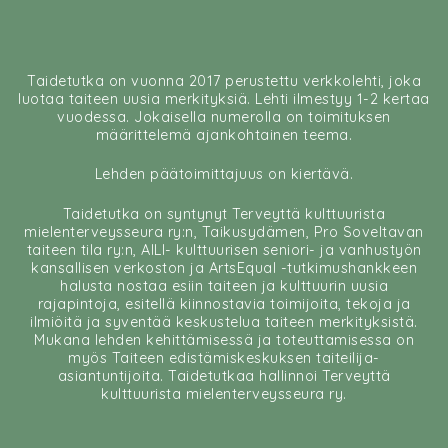
Taidetutka on vuonna 2017 perustettu verkkolehti, joka
luotaa taiteen uusia merkityksiä. Lehti ilmestyy 1-2 kertaa
vuodessa. Jokaisella numerolla on toimituksen
määrittelemä ajankohtainen teema.
Lehden päätoimittajuus on kiertävä.
Taidetutka on syntynyt Terveyttä kulttuurista
mielenterveysseura ry:n, Taikusydämen, Pro Soveltavan
taiteen tila ry:n, AILI- kulttuurisen seniori- ja vanhustyön
kansallisen verkoston ja ArtsEqual -tutkimushankkeen
halusta nostaa esiin taiteen ja kulttuurin uusia
rajapintoja, esitellä kiinnostavia toimijoita, tekoja ja
ilmiöitä ja syventää keskustelua taiteen merkityksistä.
Mukana lehden kehittämisessä ja toteuttamisessa on
myös Taiteen edistämiskeskuksen taiteilija-
asiantuntijoita. Taidetutkaa hallinnoi Terveyttä
kulttuurista mielenterveysseura ry.