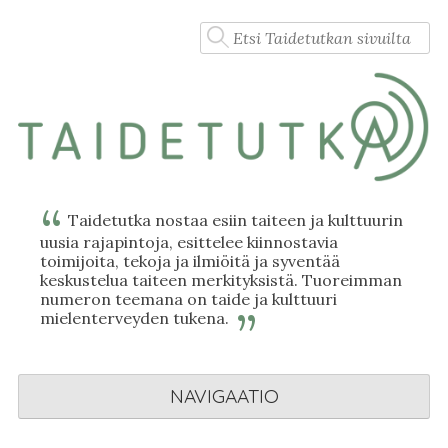
Skip
Haku:
to
content
Taidetutka nostaa esiin taiteen ja kulttuurin
uusia rajapintoja, esittelee kiinnostavia
toimijoita, tekoja ja ilmiöitä ja syventää
keskustelua taiteen merkityksistä. Tuoreimman
numeron teemana on taide ja kulttuuri
mielenterveyden tukena.
NAVIGAATIO