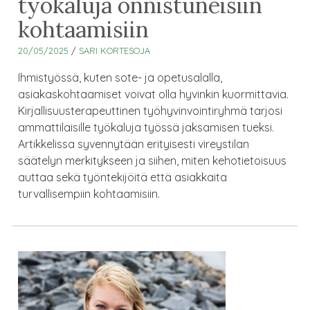
työkaluja onnistuneisiin
kohtaamisiin
20/05/2025
/
SARI KORTESOJA
Ihmistyössä, kuten sote- ja opetusalalla,
asiakaskohtaamiset voivat olla hyvinkin kuormittavia.
Kirjallisuusterapeuttinen työhyvinvointiryhmä tarjosi
ammattilaisille työkaluja työssä jaksamisen tueksi.
Artikkelissa syvennytään erityisesti vireystilan
säätelyn merkitykseen ja siihen, miten kehotietoisuus
auttaa sekä työntekijöitä että asiakkaita
turvallisempiin kohtaamisiin.