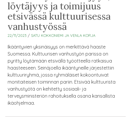
löytäjyys ja toimijuus
etsivässä kulttuurisessa
vanhustyössä
22/11/2023
/
SATU KOKKONIEMI JA VENLA KORJA
Ikääntyvien yksinäisyys on merkittävä haaste
Suomessa. Kulttuurisen vanhustyön parissa on
pyritty löytämään etsivällä työotteella ratkaisua
haasteeseen. Seinäjoella ikääntyneille järjestettiin
kulttuuriryhmä, jossa ryhmäläiset kokoontuivat
monitaiteisen toiminnan pariin. Etsivää kulttuurista
vanhustyötä on kehitetty sosiaali- ja
terveysministeriön rahoituksella osana kansallista
ikäohjelmaa.