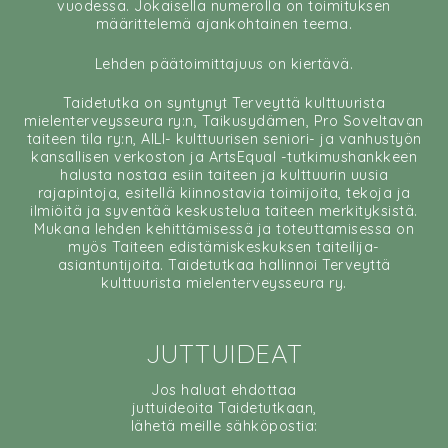
vuodessa. Jokaisella numerolla on toimituksen
määrittelemä ajankohtainen teema.
Lehden päätoimittajuus on kiertävä.
Taidetutka on syntynyt Terveyttä kulttuurista
mielenterveysseura ry:n, Taikusydämen, Pro Soveltavan
taiteen tila ry:n, AILI- kulttuurisen seniori- ja vanhustyön
kansallisen verkoston ja ArtsEqual -tutkimushankkeen
halusta nostaa esiin taiteen ja kulttuurin uusia
rajapintoja, esitellä kiinnostavia toimijoita, tekoja ja
ilmiöitä ja syventää keskustelua taiteen merkityksistä.
Mukana lehden kehittämisessä ja toteuttamisessa on
myös Taiteen edistämiskeskuksen taiteilija-
asiantuntijoita. Taidetutkaa hallinnoi Terveyttä
kulttuurista mielenterveysseura ry.
JUTTUIDEAT
Jos haluat ehdottaa
juttuideoita Taidetutkaan,
lähetä meille sähköpostia: