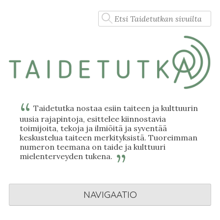
Skip
Haku:
to
content
Taidetutka nostaa esiin taiteen ja kulttuurin
uusia rajapintoja, esittelee kiinnostavia
toimijoita, tekoja ja ilmiöitä ja syventää
keskustelua taiteen merkityksistä. Tuoreimman
numeron teemana on taide ja kulttuuri
mielenterveyden tukena.
NAVIGAATIO