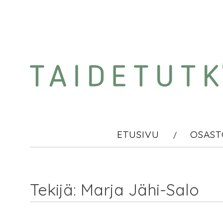
Skip
to
content
ETUSIVU
OSAST
Tekijä:
Marja Jähi-Salo