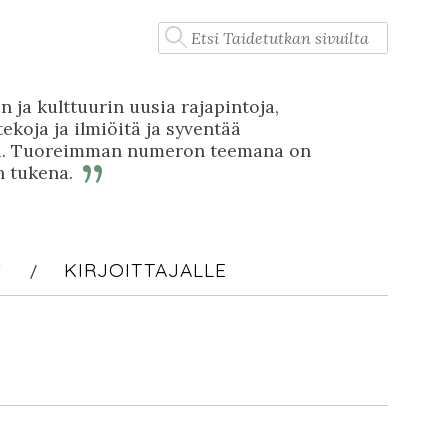
Haku:
n ja kulttuurin uusia rajapintoja,
tekoja ja ilmiöitä ja syventää
stä. Tuoreimman numeron teemana on
n tukena.
S
KIRJOITTAJALLE