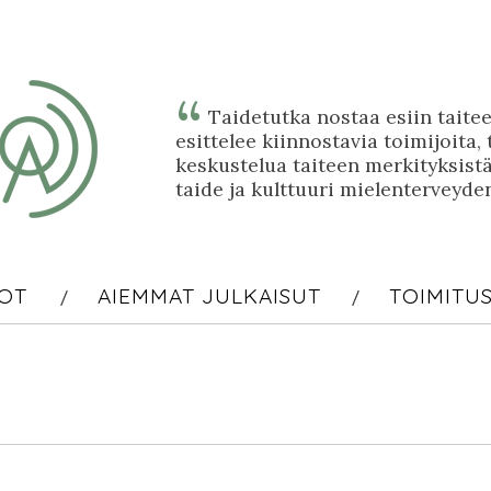
Taidetutka nostaa esiin taitee
esittelee kiinnostavia toimijoita, 
keskustelua taiteen merkityksi
taide ja kulttuuri mielenterveyde
OT
AIEMMAT JULKAISUT
TOIMITU