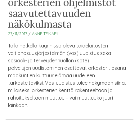
orkesterien ohjelmistot
saavutettavuuden
näkökulmasta
27/11/2017
/
ANNE TEIKARI
Tällä hetkellä käynnissä oleva taidelaitosten
valtionosuusjärjestelmän (vos) uudistus sekä
sosiaali- ja terveydenhuollon (sote)
palvelujen uudistaminen asettavat orkesterit osana
maakuntien kulttuurielämää uudelleen
tarkasteltaviksi. Vos-uudistus tulee näkymään siinä,
millaiseksi orkesterien kenttä rakenteeltaan ja
rahoitukseltaan muuttuu – vai muuttuuko juuri
lainkaan.