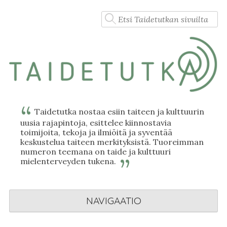
Skip
Haku:
to
content
Taidetutka nostaa esiin taiteen ja kulttuurin
uusia rajapintoja, esittelee kiinnostavia
toimijoita, tekoja ja ilmiöitä ja syventää
keskustelua taiteen merkityksistä. Tuoreimman
numeron teemana on taide ja kulttuuri
mielenterveyden tukena.
NAVIGAATIO