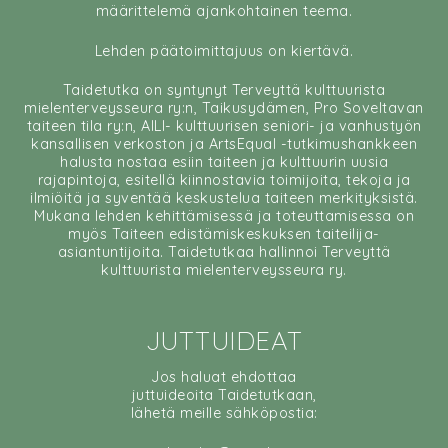
määrittelemä ajankohtainen teema.
Lehden päätoimittajuus on kiertävä.
Taidetutka on syntynyt Terveyttä kulttuurista
mielenterveysseura ry:n, Taikusydämen, Pro Soveltavan
taiteen tila ry:n, AILI- kulttuurisen seniori- ja vanhustyön
kansallisen verkoston ja ArtsEqual -tutkimushankkeen
halusta nostaa esiin taiteen ja kulttuurin uusia
rajapintoja, esitellä kiinnostavia toimijoita, tekoja ja
ilmiöitä ja syventää keskustelua taiteen merkityksistä.
Mukana lehden kehittämisessä ja toteuttamisessa on
myös Taiteen edistämiskeskuksen taiteilija-
asiantuntijoita. Taidetutkaa hallinnoi Terveyttä
kulttuurista mielenterveysseura ry.
JUTTUIDEAT
Jos haluat ehdottaa
juttuideoita Taidetutkaan,
lähetä meille sähköpostia: