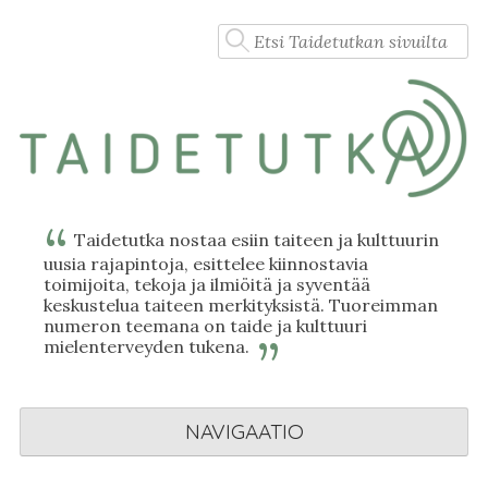
Skip
Haku:
to
content
Taidetutka nostaa esiin taiteen ja kulttuurin
uusia rajapintoja, esittelee kiinnostavia
toimijoita, tekoja ja ilmiöitä ja syventää
keskustelua taiteen merkityksistä. Tuoreimman
numeron teemana on taide ja kulttuuri
mielenterveyden tukena.
NAVIGAATIO