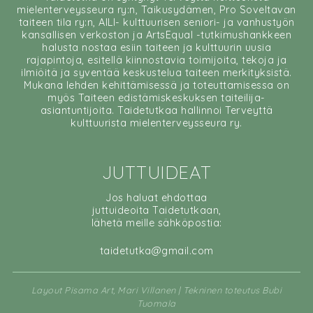
mielenterveysseura ry:n, Taikusydämen, Pro Soveltavan
taiteen tila ry:n, AILI- kulttuurisen seniori- ja vanhustyön
kansallisen verkoston ja ArtsEqual -tutkimushankkeen
halusta nostaa esiin taiteen ja kulttuurin uusia
rajapintoja, esitellä kiinnostavia toimijoita, tekoja ja
ilmiöitä ja syventää keskustelua taiteen merkityksistä.
Mukana lehden kehittämisessä ja toteuttamisessa on
myös Taiteen edistämiskeskuksen taiteilija-
asiantuntijoita. Taidetutkaa hallinnoi Terveyttä
kulttuurista mielenterveysseura ry.
JUTTUIDEAT
Jos haluat ehdottaa
juttuideoita Taidetutkaan,
lähetä meille sähköpostia:
taidetutka@gmail.com
Layout Pisama Art, Mari Villanen | Tekninen toteutus Bubi
Tuomala