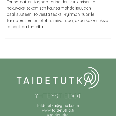
Tarinateatteri tarjoaa tarinoiden kuulemisen ja
näkyväksi tekemisen kautta mahdollisuuden
osallisuuteen. Toiveista teoksi -ryhmän nuorille
tarinateatteri on ollut toimiva tapa jakaa kokemuksia
ja näyttää tunteita.
YHTEYSTIEDOT
taidetutka@gmail.com
www.taidetutka.fi
#taidetutka