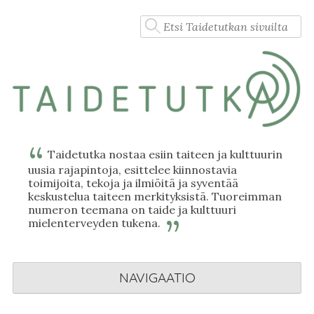
Skip
Haku:
to
content
Taidetutka nostaa esiin taiteen ja kulttuurin
uusia rajapintoja, esittelee kiinnostavia
toimijoita, tekoja ja ilmiöitä ja syventää
keskustelua taiteen merkityksistä. Tuoreimman
numeron teemana on taide ja kulttuuri
mielenterveyden tukena.
NAVIGAATIO