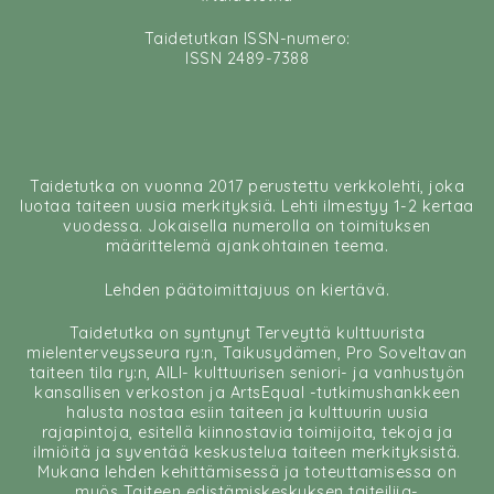
Taidetutkan ISSN-numero:
ISSN 2489-7388
Taidetutka on vuonna 2017 perustettu verkkolehti, joka
luotaa taiteen uusia merkityksiä. Lehti ilmestyy 1-2 kertaa
vuodessa. Jokaisella numerolla on toimituksen
määrittelemä ajankohtainen teema.
Lehden päätoimittajuus on kiertävä.
Taidetutka on syntynyt Terveyttä kulttuurista
mielenterveysseura ry:n, Taikusydämen, Pro Soveltavan
taiteen tila ry:n, AILI- kulttuurisen seniori- ja vanhustyön
kansallisen verkoston ja ArtsEqual -tutkimushankkeen
halusta nostaa esiin taiteen ja kulttuurin uusia
rajapintoja, esitellä kiinnostavia toimijoita, tekoja ja
ilmiöitä ja syventää keskustelua taiteen merkityksistä.
Mukana lehden kehittämisessä ja toteuttamisessa on
myös Taiteen edistämiskeskuksen taiteilija-