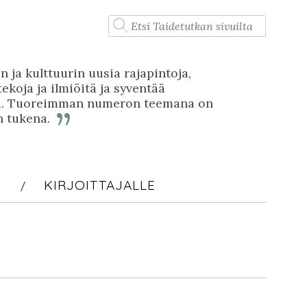
Haku:
n ja kulttuurin uusia rajapintoja,
tekoja ja ilmiöitä ja syventää
stä. Tuoreimman numeron teemana on
n tukena.
S
KIRJOITTAJALLE