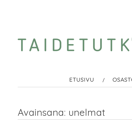
Skip
to
content
ETUSIVU
OSAST
Avainsana:
unelmat