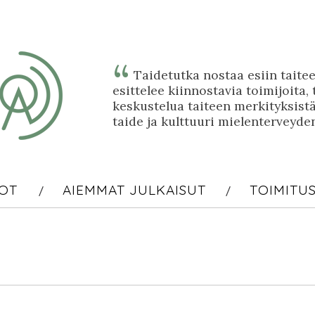
Taidetutka nostaa esiin taitee
esittelee kiinnostavia toimijoita, 
keskustelua taiteen merkityksi
taide ja kulttuuri mielenterveyde
OT
AIEMMAT JULKAISUT
TOIMITU