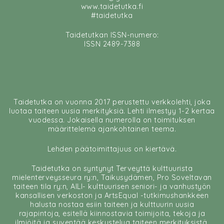
www.taidetutka.fi
#taidetutka
Taidetutkan ISSN-numero:
ISSN 2489-7388
Taidetutka on vuonna 2017 perustettu verkkolehti, joka
luotaa taiteen uusia merkityksiä. Lehti ilmestyy 1-2 kertaa
vuodessa. Jokaisella numerolla on toimituksen
määrittelemä ajankohtainen teema.
Lehden päätoimittajuus on kiertävä.
Taidetutka on syntynyt Terveyttä kulttuurista
mielenterveysseura ry:n, Taikusydämen, Pro Soveltavan
taiteen tila ry:n, AILI- kulttuurisen seniori- ja vanhustyön
kansallisen verkoston ja ArtsEqual -tutkimushankkeen
halusta nostaa esiin taiteen ja kulttuurin uusia
rajapintoja, esitellä kiinnostavia toimijoita, tekoja ja
ilmiöitä ja syventää keskustelua taiteen merkityksistä.