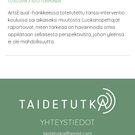
17/10/2018
/
ISTO TURPEINEN
ArtsEqual -hankkeessa totetutettu tanssi-interventio
koulussa sai aikaiseksi muutosta. Luokanopettajat
raportoivat, miten tärkeää on havainnoida omia
oppilaitaan sellaisesta perspektiivistä, johon yleensä
ei ole mahdollisuutta.
YHTEYSTIEDOT
taidetutka@gmail.com