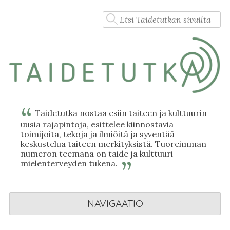
Skip
Haku:
to
content
Taidetutka nostaa esiin taiteen ja kulttuurin
uusia rajapintoja, esittelee kiinnostavia
toimijoita, tekoja ja ilmiöitä ja syventää
keskustelua taiteen merkityksistä. Tuoreimman
numeron teemana on taide ja kulttuuri
mielenterveyden tukena.
NAVIGAATIO