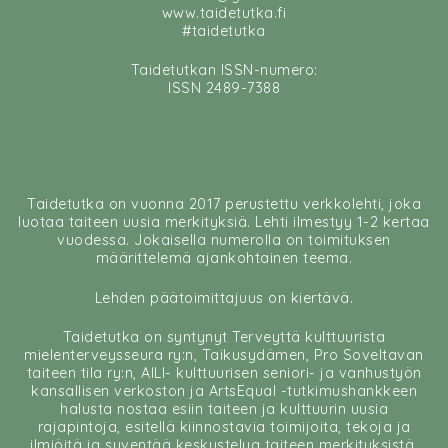
www.taidetutka.fi
#taidetutka
Taidetutkan ISSN-numero:
ISSN 2489-7388
Taidetutka on vuonna 2017 perustettu verkkolehti, joka
luotaa taiteen uusia merkityksiä. Lehti ilmestyy 1-2 kertaa
vuodessa. Jokaisella numerolla on toimituksen
määrittelemä ajankohtainen teema.
Lehden päätoimittajuus on kiertävä.
Taidetutka on syntynyt Terveyttä kulttuurista
mielenterveysseura ry:n, Taikusydämen, Pro Soveltavan
taiteen tila ry:n, AILI- kulttuurisen seniori- ja vanhustyön
kansallisen verkoston ja ArtsEqual -tutkimushankkeen
halusta nostaa esiin taiteen ja kulttuurin uusia
rajapintoja, esitellä kiinnostavia toimijoita, tekoja ja
ilmiöitä ja syventää keskustelua taiteen merkityksistä.