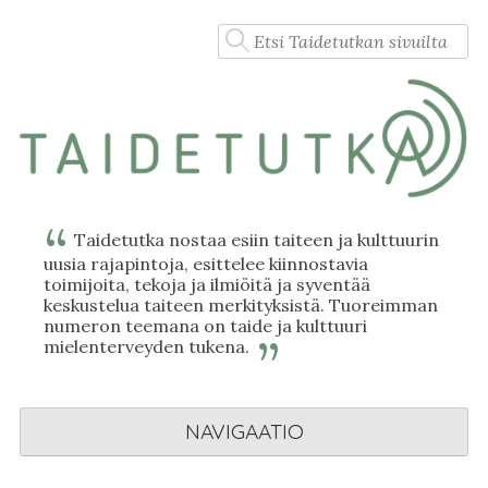
Skip
Haku:
to
content
Taidetutka nostaa esiin taiteen ja kulttuurin
uusia rajapintoja, esittelee kiinnostavia
toimijoita, tekoja ja ilmiöitä ja syventää
keskustelua taiteen merkityksistä. Tuoreimman
numeron teemana on taide ja kulttuuri
mielenterveyden tukena.
NAVIGAATIO