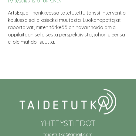
17/10/2018
/
ISTO TURPEINEN
ArtsEqual -hankkeessa totetutettu tanssi-interventio
koulussa sai aikaiseksi muutosta. Luokanopettajat
raportoivat, miten tärkeää on havainnoida omia
oppilaitaan sellaisesta perspektiivistä, johon yleensä
ei ole mahdollisuutta.
YHTEYSTIEDOT
taidetutka@gmail.com