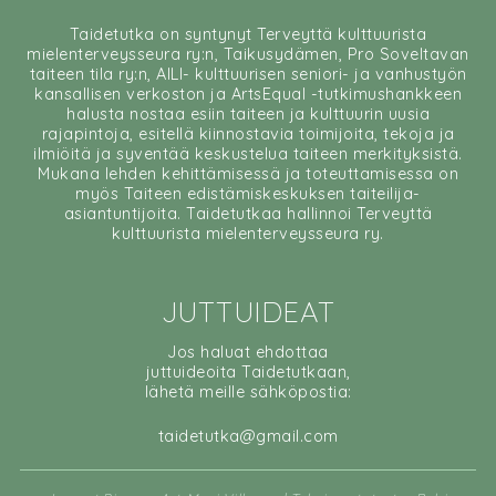
Taidetutka on syntynyt Terveyttä kulttuurista
mielenterveysseura ry:n, Taikusydämen, Pro Soveltavan
taiteen tila ry:n, AILI- kulttuurisen seniori- ja vanhustyön
kansallisen verkoston ja ArtsEqual -tutkimushankkeen
halusta nostaa esiin taiteen ja kulttuurin uusia
rajapintoja, esitellä kiinnostavia toimijoita, tekoja ja
ilmiöitä ja syventää keskustelua taiteen merkityksistä.
Mukana lehden kehittämisessä ja toteuttamisessa on
myös Taiteen edistämiskeskuksen taiteilija-
asiantuntijoita. Taidetutkaa hallinnoi Terveyttä
kulttuurista mielenterveysseura ry.
JUTTUIDEAT
Jos haluat ehdottaa
juttuideoita Taidetutkaan,
lähetä meille sähköpostia:
taidetutka@gmail.com