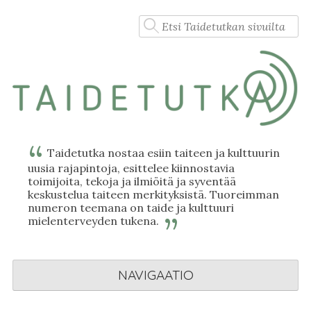
Skip
Haku:
to
content
Taidetutka nostaa esiin taiteen ja kulttuurin
uusia rajapintoja, esittelee kiinnostavia
toimijoita, tekoja ja ilmiöitä ja syventää
keskustelua taiteen merkityksistä. Tuoreimman
numeron teemana on taide ja kulttuuri
mielenterveyden tukena.
NAVIGAATIO