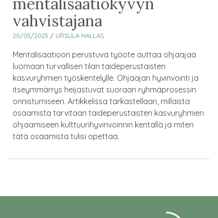
mentalisaatiokyvyn
vahvistajana
20/05/2025
/
URSULA HALLAS
Mentalisaatioon perustuva työote auttaa ohjaajaa
luomaan turvallisen tilan taideperustaisten
kasvuryhmien työskentelylle. Ohjaajan hyvinvointi ja
itseymmärrys heijastuvat suoraan ryhmäprosessin
onnistumiseen. Artikkelissa tarkastellaan, millaista
osaamista tarvitaan taideperustaisten kasvuryhmien
ohjaamiseen kulttuurihyvinvoinnin kentällä ja miten
tätä osaamista tulisi opettaa.