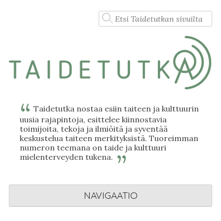
Skip
Haku:
to
content
Taidetutka nostaa esiin taiteen ja kulttuurin
uusia rajapintoja, esittelee kiinnostavia
toimijoita, tekoja ja ilmiöitä ja syventää
keskustelua taiteen merkityksistä. Tuoreimman
numeron teemana on taide ja kulttuuri
mielenterveyden tukena.
NAVIGAATIO