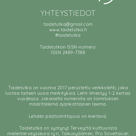
YHTEYSTIEDOT
taidetutka@gmail.com
www.taidetutka.fi
#taidetutka
Taidetutkan ISSN-numero:
ISSN 2489-7388
Taidetutka on vuonna 2017 perustettu verkkolehti, joka
luotaa taiteen uusia merkityksiä. Lehti ilmestyy 1-2 kertaa
vuodessa. Jokaisella numerolla on toimituksen
määrittelemä ajankohtainen teema.
Lehden päätoimittajuus on kiertävä.
Taidetutka on syntynyt Terveyttä kulttuurista
mielenterveysseura ry:n, Taikusydämen, Pro Soveltavan