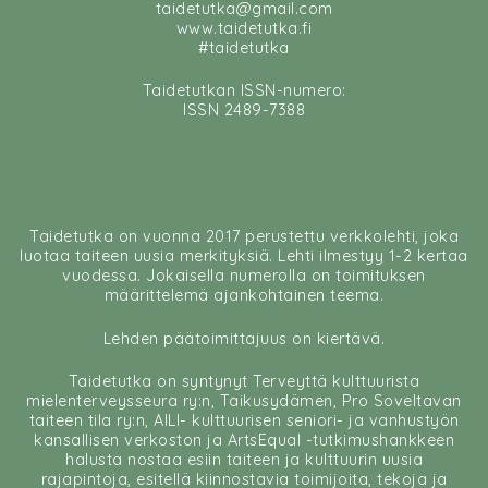
taidetutka@gmail.com
www.taidetutka.fi
#taidetutka
Taidetutkan ISSN-numero:
ISSN 2489-7388
Taidetutka on vuonna 2017 perustettu verkkolehti, joka
luotaa taiteen uusia merkityksiä. Lehti ilmestyy 1-2 kertaa
vuodessa. Jokaisella numerolla on toimituksen
määrittelemä ajankohtainen teema.
Lehden päätoimittajuus on kiertävä.
Taidetutka on syntynyt Terveyttä kulttuurista
mielenterveysseura ry:n, Taikusydämen, Pro Soveltavan
taiteen tila ry:n, AILI- kulttuurisen seniori- ja vanhustyön
kansallisen verkoston ja ArtsEqual -tutkimushankkeen
halusta nostaa esiin taiteen ja kulttuurin uusia
rajapintoja, esitellä kiinnostavia toimijoita, tekoja ja