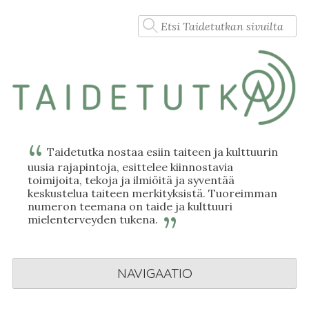
Skip
Haku:
to
content
Taidetutka nostaa esiin taiteen ja kulttuurin
uusia rajapintoja, esittelee kiinnostavia
toimijoita, tekoja ja ilmiöitä ja syventää
keskustelua taiteen merkityksistä. Tuoreimman
numeron teemana on taide ja kulttuuri
mielenterveyden tukena.
NAVIGAATIO