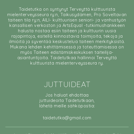
Taidetutka on syntynyt Terveyttä kulttuurista
mielenterveysseura ry:n, Taikusydämen, Pro Soveltavan
taiteen tila ry:n, AILI- kulttuurisen seniori- ja vanhustyön
kansallisen verkoston ja ArtsEqual -tutkimushankkeen
halusta nostaa esiin taiteen ja kulttuurin uusia
rajapintoja, esitellä kiinnostavia toimijoita, tekoja ja
ilmiöitä ja syventää keskustelua taiteen merkityksistä.
Mukana lehden kehittämisessä ja toteuttamisessa on
myös Taiteen edistämiskeskuksen taiteilija-
asiantuntijoita. Taidetutkaa hallinnoi Terveyttä
kulttuurista mielenterveysseura ry.
JUTTUIDEAT
Jos haluat ehdottaa
juttuideoita Taidetutkaan,
lähetä meille sähköpostia:
taidetutka@gmail.com