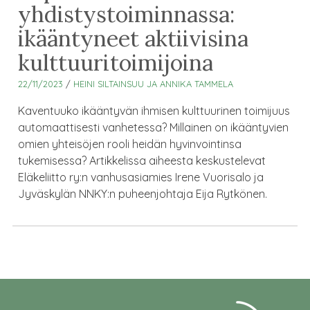
yhdistystoiminnassa:
ikääntyneet aktiivisina
kulttuuritoimijoina
22/11/2023
/
HEINI SILTAINSUU JA ANNIKA TAMMELA
Kaventuuko ikääntyvän ihmisen kulttuurinen toimijuus
automaattisesti vanhetessa? Millainen on ikääntyvien
omien yhteisöjen rooli heidän hyvinvointinsa
tukemisessa? Artikkelissa aiheesta keskustelevat
Eläkeliitto ry:n vanhusasiamies Irene Vuorisalo ja
Jyväskylän NNKY:n puheenjohtaja Eija Rytkönen.