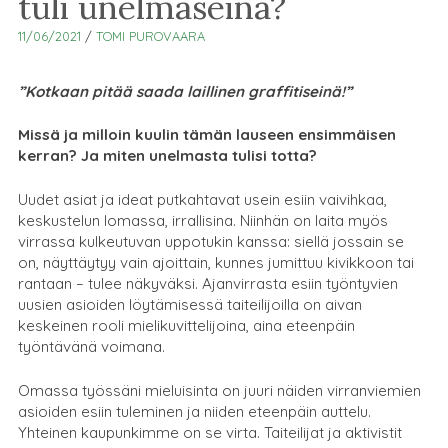
tuli unelmaseinä?
11/06/2021
/
TOMI PUROVAARA
”Kotkaan pitää saada laillinen graffitiseinä!”
Missä ja milloin kuulin tämän lauseen ensimmäisen
kerran? Ja miten unelmasta tulisi totta?
Uudet asiat ja ideat putkahtavat usein esiin vaivihkaa,
keskustelun lomassa, irrallisina. Niinhän on laita myös
virrassa kulkeutuvan uppotukin kanssa: siellä jossain se
on, näyttäytyy vain ajoittain, kunnes jumittuu kivikkoon tai
rantaan – tulee näkyväksi. Ajanvirrasta esiin työntyvien
uusien asioiden löytämisessä taiteilijoilla on aivan
keskeinen rooli mielikuvittelijoina, aina eteenpäin
työntävänä voimana.
Omassa työssäni mieluisinta on juuri näiden virranviemien
asioiden esiin tuleminen ja niiden eteenpäin auttelu.
Yhteinen kaupunkimme on se virta. Taiteilijat ja aktivistit