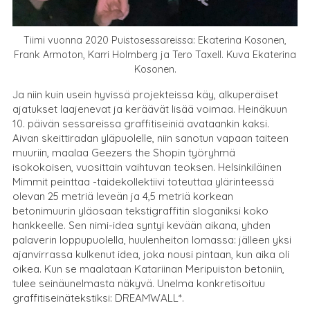
Tiimi vuonna 2020 Puistosessareissa: Ekaterina Kosonen,
Frank Armoton, Karri Holmberg ja Tero Taxell. Kuva Ekaterina
Kosonen.
Ja niin kuin usein hyvissä projekteissa käy, alkuperäiset
ajatukset laajenevat ja keräävät lisää voimaa. Heinäkuun
10. päivän sessareissa graffitiseiniä avataankin kaksi.
Aivan skeittiradan yläpuolelle, niin sanotun vapaan taiteen
muuriin, maalaa Geezers the Shopin työryhmä
isokokoisen, vuosittain vaihtuvan teoksen. Helsinkiläinen
Mimmit peinttaa -taidekollektiivi toteuttaa ylärinteessä
olevan 25 metriä leveän ja 4,5 metriä korkean
betonimuurin yläosaan tekstigraffitin sloganiksi koko
hankkeelle. Sen nimi-idea syntyi kevään aikana, yhden
palaverin loppupuolella, huulenheiton lomassa: jälleen yksi
ajanvirrassa kulkenut idea, joka nousi pintaan, kun aika oli
oikea. Kun se maalataan Katariinan Meripuiston betoniin,
tulee seinäunelmasta näkyvä. Unelma konkretisoituu
graffitiseinätekstiksi: DREAMWALL*.