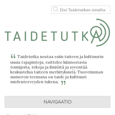
Skip
Haku:
to
content
Taidetutka nostaa esiin taiteen ja kulttuurin
uusia rajapintoja, esittelee kiinnostavia
toimijoita, tekoja ja ilmiöitä ja syventää
keskustelua taiteen merkityksistä. Tuoreimman
numeron teemana on taide ja kulttuuri
mielenterveyden tukena.
NAVIGAATIO