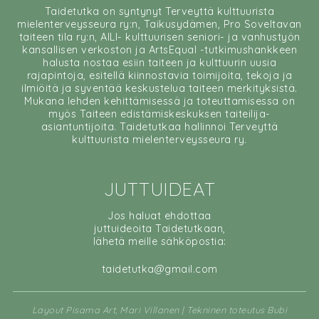
Taidetutka on syntynyt Terveyttä kulttuurista
mielenterveysseura ry:n, Taikusydämen, Pro Soveltavan
taiteen tila ry:n, AILI- kulttuurisen seniori- ja vanhustyön
kansallisen verkoston ja ArtsEqual -tutkimushankkeen
halusta nostaa esiin taiteen ja kulttuurin uusia
rajapintoja, esitellä kiinnostavia toimijoita, tekoja ja
ilmiöitä ja syventää keskustelua taiteen merkityksistä.
Mukana lehden kehittämisessä ja toteuttamisessa on
myös Taiteen edistämiskeskuksen taiteilija-
asiantuntijoita. Taidetutkaa hallinnoi Terveyttä
kulttuurista mielenterveysseura ry.
JUTTUIDEAT
Jos haluat ehdottaa
juttuideoita Taidetutkaan,
lähetä meille sähköpostia:
taidetutka@gmail.com
Layout Pisama Art, Mari Villanen | Tekninen toteutus Bubi