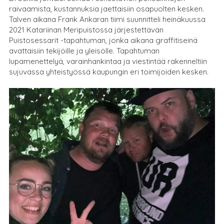
raivaamista, kustannuksia jaettaisiin osapuolten kesken.
Talven aikana Frank Ankaran tiimi suunnitteli heinäkuussa
2021 Katariinan Meripuistossa järjestettävän
Puistosessarit -tapahtuman, jonka aikana graffitiseinä
avattaisiin tekijöille ja yleisölle. Tapahtuman
lupamenettelyä, varainhankintaa ja viestintää rakenneltiin
sujuvassa yhteistyössä kaupungin eri toimijoiden kesken.