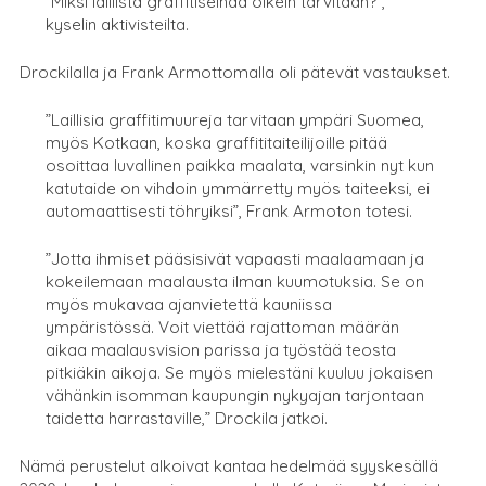
”Miksi laillista graffitiseinää oikein tarvitaan?”,
kyselin aktivisteilta.
Drockilalla ja Frank Armottomalla oli pätevät vastaukset.
”Laillisia graffitimuureja tarvitaan ympäri Suomea,
myös Kotkaan, koska graffititaiteilijoille pitää
osoittaa luvallinen paikka maalata, varsinkin nyt kun
katutaide on vihdoin ymmärretty myös taiteeksi, ei
automaattisesti töhryiksi”, Frank Armoton totesi.
”Jotta ihmiset pääsisivät vapaasti maalaamaan ja
kokeilemaan maalausta ilman kuumotuksia. Se on
myös mukavaa ajanvietettä kauniissa
ympäristössä. Voit viettää rajattoman määrän
aikaa maalausvision parissa ja työstää teosta
pitkiäkin aikoja. Se myös mielestäni kuuluu jokaisen
vähänkin isomman kaupungin nykyajan tarjontaan
taidetta harrastaville,” Drockila jatkoi.
Nämä perustelut alkoivat kantaa hedelmää syyskesällä