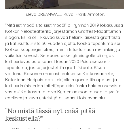
Tuleva DREAMWALL. Kuva: Frank Armoton.
”Mitä iistimpää sitä siistimpää!” oli ryhmän 2019 lokakuussa
Kotkan Nelosteatterilla järjestämän Graffest-tapahtuman
slogan. Esillä oli liikkuvaa kuvaa helsinkiläisestä graffitista
ja katukulttuurista 30 vuoden ajalta. Koska tapahtuma sai
Kotkan kaupungin tukea, menin tutustumaan meininkiin, ja
vaikutuin kovasti. Seuraava askel yhteistyölle oli myös
kulttuuriavustusta saanut kesän 2020 Puistosessarit-
tapahtuma, jossa järjestettiin graffitikilpailu. Kisan
voittanut Kosonen maalasi teoksensa Kotkansaarelle,
Katariinan Meripuistoon. Tekijälle myönnettiin opetus- ja
kulttuuriministeriön taiteilijapalkkio, jonka hakuprosessista
vastasi Kotkassa toimiva Kymenlaakson museo. Hyvä ja
edelleen jatkuva yhteistyö oli saanut loistavan alun.
”No mistä tässä nyt enää pitää
keskustella?”