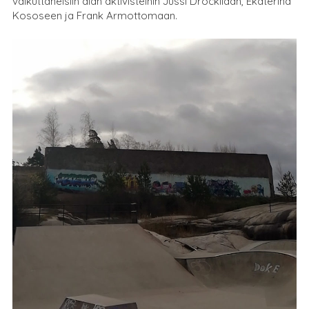
vaikuttaneisiin alan aktivisteihin
Jussi Drockilaan
,
Ekaterina
Kososeen
ja
Frank Armottomaan
.