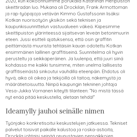
2020, kun kokoonnuimme porukalla Katariinan Meripuiston
skeittiradan luo. Mukana oli Drockilan, Frank Armottoman
ja rap-työpajoja vetävän
Kimmo Gustafssonin
lisäksi
Kotkan nuorisotyön yksikön sekä teknisen ja
kaupunkisuunnittelun vastuualueen väkeä. Kiipesimme
skeittipuiston ylärinteessä sijaitsevan leveän betonimuurin
eteen. Jussi esitteli ajatuksensa, että osin graffitin
peittämästä muurista tehtäisiin kauan odotettu Kotkan
ensimmäinen laillinen graffitiseinä. Suunnitelma oli hyvin
perusteltu ja seikkaperäinen. Ja luulenpa, että juuri siinä
kohdassa me kaikki tunsimme, miten unelma laillisesta
graffitiseinästä sinkoutui vauhdilla eteenpäin. Ehdotus oli
hyvä, aika oli oikea ja tekijöillä oli taitoa, näkemystä ja
määrätietoisuutta. Niinpä kaupungin tekninen johtaja
Vesa-Jukka Vornanen kiteytti tilanteen: ”No mistä tässä
nyt enää pitää keskustella, aletaan tehdä!”
Ideamylly jauhoi seinälle nimen
Työnjako konkretisoitui keskustelujen jatkuessa. Tekniset
palvelut toisivat paikalle kalustoa ja roska-astioita,
Drockila johtaisi seinää reunustavien pensaikkojen