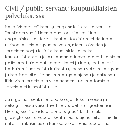
Civil / public servant: kaupunkilaisten
palveluksessa
Sana ”virkamies” kääntyy englanniksi ”civil servant” tai
”public servant”. Näen oman roolini pitkälti tuon
englanninkielisen termin kautta. Roolini on tehdä työtä
yleisöä ja yleistä hyvää palvellen, niiden toiveiden ja
tarpeiden pohjalta, joita kaupunkilaiset sekä
kaupunkistrategia ja lainsäädäntö tuovat eteen. Itse pistän
peliin omat aiemmat kokemukseni ja kertyneet taitoni.
Parhaimmillaan näistä kaikesta yhdessä voi syntyä hyvää
jälkeä. Sooloillen ilman ymmärrystä ajassa ja paikassa
liikkuvista tarpeista ja vielä ääneen lausumattomista
toiveista ei kunnollista tule.
Ja myönnän senkin, että koko ajan takaraivossa ja
selkäytimessä vaikuttavat ne vuodet, kun työskentelin
Helsingissä ”toisella puolella pöytää”, kulttuurialan
yhdistyksissä ja vapaan kentän edustajana. Silloin mentiin
milloin minkäkin asian kanssa virkamiehiä tapaamaan,