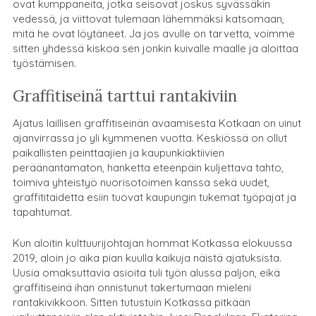
ovat kumppaneita, jotka seisovat joskus syvässäkin
vedessä, ja viittovat tulemaan lähemmäksi katsomaan,
mitä he ovat löytäneet. Ja jos avulle on tarvetta, voimme
sitten yhdessä kiskoa sen jonkin kuivalle maalle ja aloittaa
työstämisen.
Graffitiseinä tarttui rantakiviin
Ajatus laillisen graffitiseinän avaamisesta Kotkaan on uinut
ajanvirrassa jo yli kymmenen vuotta. Keskiössä on ollut
paikallisten peinttaajien ja kaupunkiaktiivien
peräänantamaton, hanketta eteenpäin kuljettava tahto,
toimiva yhteistyö nuorisotoimen kanssa sekä uudet,
graffititaidetta esiin tuovat kaupungin tukemat työpajat ja
tapahtumat.
Kun aloitin kulttuurijohtajan hommat Kotkassa elokuussa
2019, aloin jo aika pian kuulla kaikuja näistä ajatuksista.
Uusia omaksuttavia asioita tuli työn alussa paljon, eikä
graffitiseinä ihan onnistunut takertumaan mieleni
rantakivikkoon. Sitten tutustuin Kotkassa pitkään