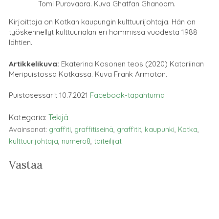
Tomi Purovaara. Kuva Ghatfan Ghanoom.
Kirjoittaja on Kotkan kaupungin kulttuurijohtaja.
Hän on
työskennellyt kulttuurialan eri hommissa vuodesta 1988
lähtien.
Artikkelikuva:
Ekaterina Kosonen teos (2020) Katariinan
Meripuistossa Kotkassa. Kuva Frank Armoton.
Puistosessarit 10.7.2021
Facebook-tapahtuma
Kategoria:
Tekijä
Avainsanat:
graffiti
,
graffitiseinä
,
graffitit
,
kaupunki
,
Kotka
,
kulttuurijohtaja
,
numero8
,
taiteilijat
Vastaa